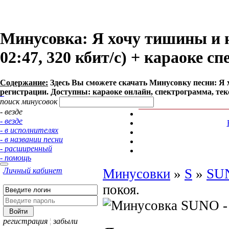
Минусовка: Я хочу тишины и н
02:47, 320 кбит/с) + караоке с
Содержание:
Здесь Вы сможете cкачать Минусовку песни: Я хо
регистрации. Доступны: караоке онлайн, спектрограмма, тек
поиск минусовок
- везде
- везде
- в исполнителях
- в названии песни
- расширенный
- помощь
Личный кабинет
Минусовки
»
S
»
SU
покоя.
регистрация
¦
забыли