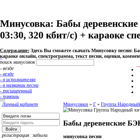
Минусовка: Бабы деревенские
03:30, 320 кбит/с) + караоке с
Содержание:
Здесь Вы сможете cкачать Минусовку песни: Баб
караоке онлайн, спектрограмма, текст песни, оценки, коммен
поиск минусовок
- везде
- везде
- в исполнителях
- в названии песни
- расширенный
- помощь
Личный кабинет
Минусовки
»
Г
»
Группа Народный
Бабы деревенские Б
регистрация
¦
забыли
минусовка песни