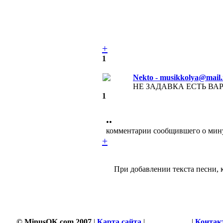
+
1
Nekto - musikkolya@mail.
НЕ ЗАДАВКА ЕСТЬ ВАРИ
1
••
комментарии сообщившего о мин
+
При добавлении текста песни, 
© MinusOK.com 2007
|
Карта сайта
|
Соглашение
|
Контак