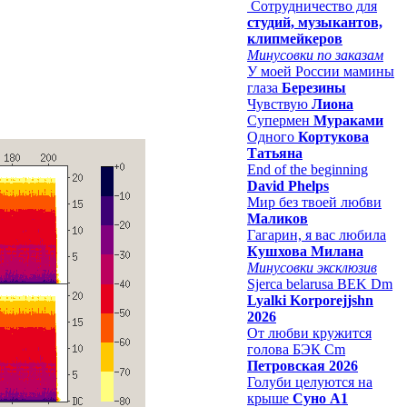
Сотрудничество для
студий, музыкантов,
клипмейкеров
Минусовки по заказам
У моей России мамины
глаза
Березины
Чувствую
Лиона
Супермен
Мураками
Одного
Кортукова
Татьяна
End of the beginning
David Phelps
Мир без твоей любви
Маликов
Гагарин, я вас любила
Кушхова Милана
Минусовки эксклюзив
Sjerca belarusa BEK Dm
Lyalki Korporejjshn
2026
От любви кружится
голова БЭК Cm
Петровская 2026
Голуби целуются на
крыше
Суно А1