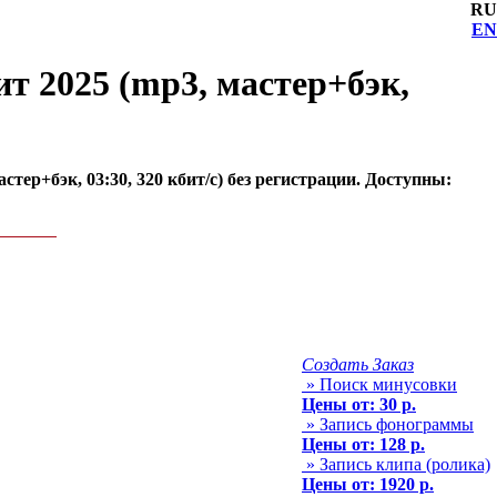
RU
EN
т 2025 (mp3, мастер+бэк,
ер+бэк, 03:30, 320 кбит/с) без регистрации. Доступны:
Создать Заказ
» Поиск минусовки
Цены от: 30 р.
» Запись фонограммы
Цены от: 128 р.
» Запись клипа (ролика)
Цены от: 1920 р.