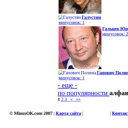
Галустян
минусовок: 1
Гальцев Юр
минусовок: 
Гапович Поли
минусовок: 1
- еще -
по популярности
алфа
1
2
3
»
»»
© MinusOK.com 2007
|
Карта сайта
|
Соглашение
|
Контак