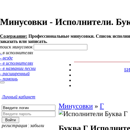
Минусовки - Исполнители. Букв
Содержание:
Профессиональные минусовки. Список исполнит
заказать или записать.
поиск минусовок
- в исполнителях
- везде
- в исполнителях
- в названии песни
Б
- расширенный
- помощь
Личный кабинет
Минусовки
»
Г
регистрация
¦
забыли
Буква Г
Исполнит