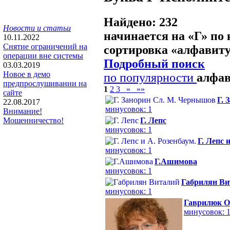
Найдено: 232
Новости и статьи
начинается на «
Г
» по
10.11.2022
Снятие ограничений на
сортировка «
алфавит
операции вне системы
Подробный поиск
03.03.2019
Новое в демо
по популярности
алфа
предпрослушивании на
1
2
3
»
»»
сайте
Г. 
22.08.2017
минусовок: 1
Внимание!
Г. Лепс
Мошенничество!
минусовок: 1
Г. Лепс 
минусовок: 1
Г.Ашимова
минусовок: 1
Габрилян Ви
минусовок: 1
Гаврилюк О
минусовок: 