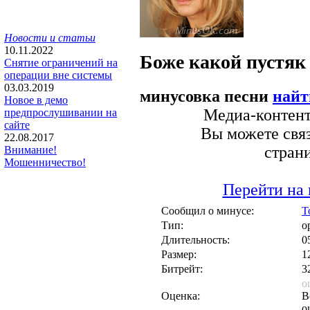
Новости и статьи
10.11.2022
Боже какой пустяк
Снятие ограничений на
операции вне системы
03.03.2019
минусовка песни
найт
Новое в демо
Медиа-контент 
предпрослушивании на
сайте
Вы можете связ
22.08.2017
стран
Внимание!
Мошенничество!
Перейти на 
Сообщил о минусе:
T
Тип:
о
Длительность:
0
Размер:
1
Битрейт:
3
о
Оценка:
В
о