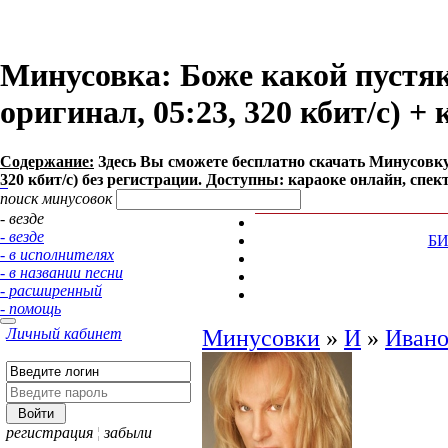
Минусовка: Боже какой пустяк
оригинал, 05:23, 320 кбит/с) +
Содержание:
Здесь Вы сможете бесплатно cкачать Минусовку 
320 кбит/с) без регистрации. Доступны: караоке онлайн, спек
поиск минусовок
- везде
- везде
Б
- в исполнителях
- в названии песни
- расширенный
- помощь
Личный кабинет
Минусовки
»
И
»
Ивано
регистрация
¦
забыли