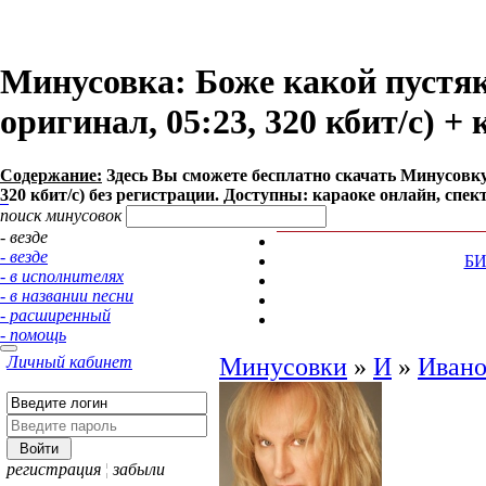
Минусовка: Боже какой пустяк
оригинал, 05:23, 320 кбит/с) +
Содержание:
Здесь Вы сможете бесплатно cкачать Минусовку 
320 кбит/с) без регистрации. Доступны: караоке онлайн, спек
поиск минусовок
- везде
- везде
Б
- в исполнителях
- в названии песни
- расширенный
- помощь
Личный кабинет
Минусовки
»
И
»
Ивано
регистрация
¦
забыли