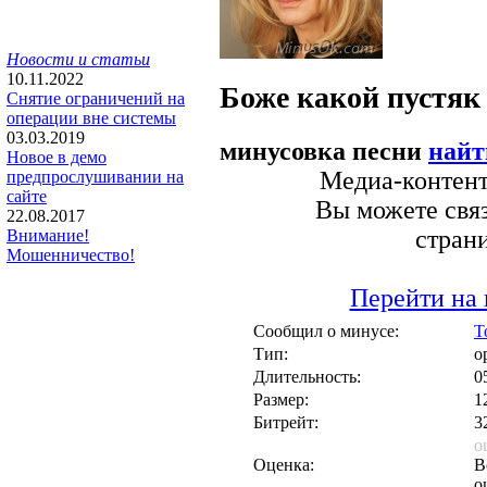
Новости и статьи
10.11.2022
Боже какой пустяк
Снятие ограничений на
операции вне системы
03.03.2019
минусовка песни
найт
Новое в демо
Медиа-контент 
предпрослушивании на
сайте
Вы можете связ
22.08.2017
стран
Внимание!
Мошенничество!
Перейти на 
Сообщил о минусе:
T
Тип:
о
Длительность:
0
Размер:
1
Битрейт:
3
о
Оценка:
В
о