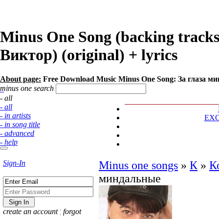
Minus One Song (backing track
Виктор) (original) + lyrics
About page:
Free Download Music Minus One Song: За глаза м
minus one search
- all
- all
- in artists
EX
- in song title
- advanced
- help
Sign-In
Minus one songs
»
К
»
К
миндальные
create an account
¦
forgot