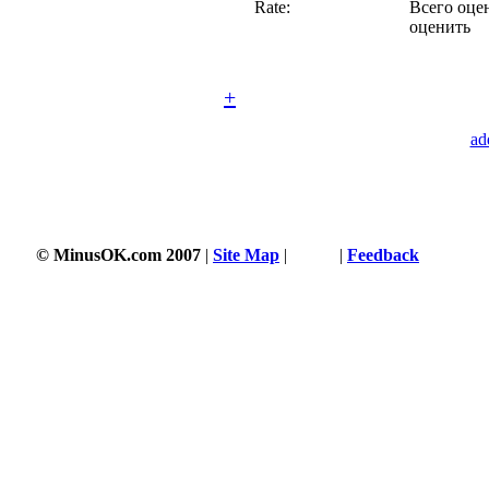
Rate:
Всего оцен
оценить
+
ad
© MinusOK.com 2007
|
Site Map
|
Terms
|
Feedback