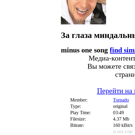
За глаза миндальн
minus one song
find sim
Медиа-контент 
Вы можете связ
стран
Перейти на 
Member:
Tornado
Type:
original
Play Time:
03:49
Filesize:
4.37 Mb
Bitrate:
160 kBit/s
is not vote