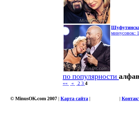
Шуфутински
минусовок: 
по популярности
алфа
««
«
2
3
4
© MinusOK.com 2007
|
Карта сайта
|
Соглашение
|
Контак