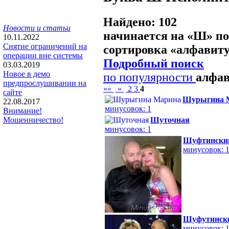
Найдено: 102
Новости и статьи
начинается на «
Ш
» п
10.11.2022
Снятие ограничений на
сортировка «
алфавит
операции вне системы
Подробный поиск
03.03.2019
Новое в демо
по популярности
алфа
предпрослушивании на
««
«
2
3
4
сайте
Шурыгина 
22.08.2017
минусовок: 1
Внимание!
Шуточная
Мошенничество!
минусовок: 1
Шуфтинский
минусовок: 
Шуфутински
минусовок: 