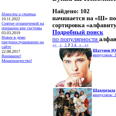
Найдено: 102
Новости и статьи
начинается на «
Ш
» п
10.11.2022
Снятие ограничений на
сортировка «
алфавит
операции вне системы
Подробный поиск
03.03.2019
Новое в демо
по популярности
алфа
предпрослушивании на
««
«
1
2
3
4
»
»»
сайте
Шатунов Ю
22.08.2017
минусовок: 
Внимание!
Мошенничество!
Шахерезада
минусовок: 