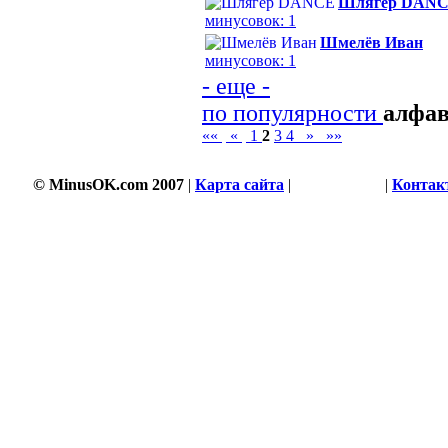
Шлягер DAN
минусовок: 1
Шмелёв Иван
минусовок: 1
- еще -
по популярности
алфа
««
«
1
2
3
4
»
»»
© MinusOK.com 2007
|
Карта сайта
|
Соглашение
|
Контак