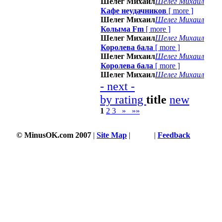
Шелег Михаил
Шелег Михаил
Кафе неудачников
[
more
]
Шелег Михаил
Шелег Михаил
Колыма Fm
[
more
]
Шелег Михаил
Шелег Михаил
Королева бала
[
more
]
Шелег Михаил
Шелег Михаил
Королева бала
[
more
]
Шелег Михаил
Шелег Михаил
- next -
by rating
title
new
1
2
3
»
»»
© MinusOK.com 2007
|
Site Map
|
Terms
|
Feedback