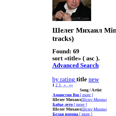
Шелег Михаил
Min
tracks)
Found: 69
sort «
title
» ( asc ).
Advanced Search
by rating
title
new
1
2
3
»
»»
Song / Artist
Амнистия Bm
[
more
]
Шелег Михаил
Шелег Михаил
Бабье лето
[
more
]
Шелег Михаил
Шелег Михаил
Белая ворона
[
more
]