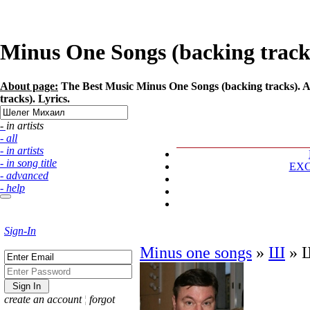
Minus One Songs (backing track
About page:
The Best Music Minus One Songs (backing tracks). A
tracks). Lyrics.
- in artists
- all
- in artists
- in song title
EX
- advanced
- help
Sign-In
Minus one songs
»
Ш
»
create an account
¦
forgot