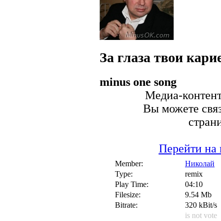
За глаза твои кари
minus one song
Медиа-контент 
Вы можете связ
стран
Перейти на 
Member:
Николай
Type:
remix
Play Time:
04:10
Filesize:
9.54 Mb
Bitrate:
320 kBit/s
is not vote