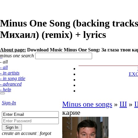
Minus One Song (backing tracks
Михаил) (remix) + lyrics
About page:
Download Music Minus One Song: За глаза твои к
minus one search
- all
- all
- in artists
EX
- in song title
- advanced
- help
Sign-In
Minus one songs
»
Ш
»
карие
create an account
¦
forgot