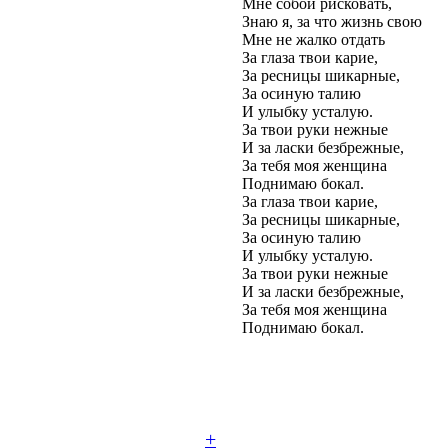
Мне собой рисковать,
Знаю я, за что жизнь свою
Мне не жалко отдать
За глаза твои карие,
За ресницы шикарные,
За осиную талию
И улыбку усталую.
За твои руки нежные
И за ласки безбрежные,
За тебя моя женщина
Поднимаю бокал.
За глаза твои карие,
За ресницы шикарные,
За осиную талию
И улыбку усталую.
За твои руки нежные
И за ласки безбрежные,
За тебя моя женщина
Поднимаю бокал.
+