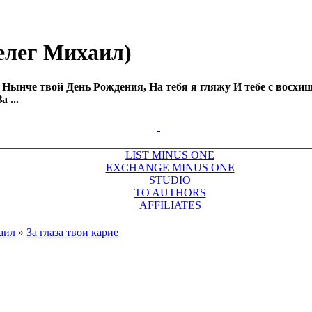
Шелег Михаил)
t: Нынче твой День Рождения, На тебя я гляжу И тебе с восх
 ...
LIST MINUS ONE
EXCHANGE MINUS ONE
STUDIO
TO AUTHORS
AFFILIATES
аил
»
За глаза твои карие