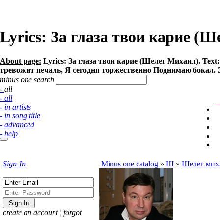
Lyrics: За глаза твои карие (
About page:
Lyrics: За глаза твои карие (Шелег Михаил). Tex
тревожит печаль, Я сегодня торжественно Поднимаю бокал. За
minus one search
- all
- all
- in artists
- in song title
- advanced
- help
Sign-In
Minus one catalog
»
Ш
»
Шелег мих
create an account
¦
forgot