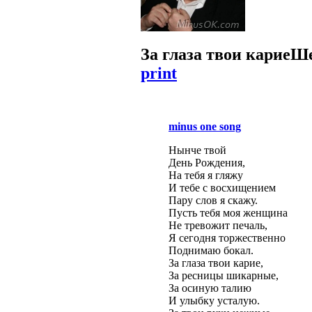
За глаза твои карие
Ше
print
minus one song
Нынче твой
День Рождения,
На тебя я гляжу
И тебе с восхищением
Пару слов я скажу.
Пусть тебя моя женщина
Не тревожит печаль,
Я сегодня торжественно
Поднимаю бокал.
За глаза твои карие,
За ресницы шикарные,
За осиную талию
И улыбку усталую.