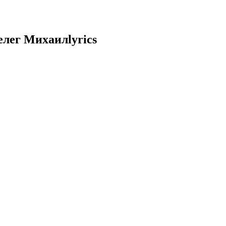
лег Михаил
lyrics