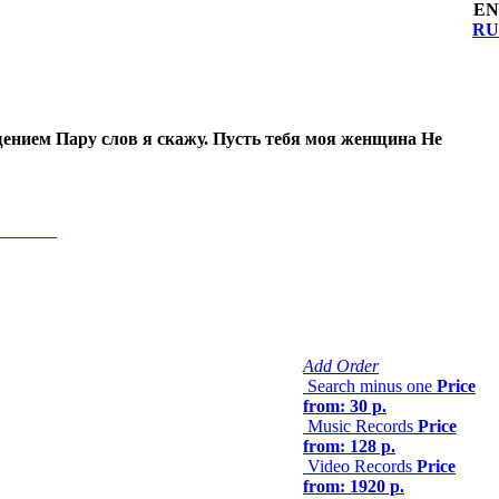
EN
RU
ищением Пару слов я скажу. Пусть тебя моя женщина Не
Add Order
Search minus one
Price
from: 30 р.
Music Records
Price
from: 128 р.
Video Records
Price
from: 1920 р.