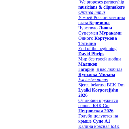
We proposes partnership
musicians & clipmakers
Ordered minus
У моей России мамины
глаза
Березины
Чувствую
Лиона
Супермен
Мураками
Одного
Кортукова
Татьяна
End of the beginning
David Phelps
Мир без твоей любви
Маликов
Гагарин, я вас любила
Кушхова Милана
Exclusive minus
Sjerca belarusa BEK Dm
Lyalki Korporejjshn
2026
От любви кружится
голова БЭК Cm
Петровская 2026
Голуби целуются на
крыше
Суно А1
Калина красная БЭК