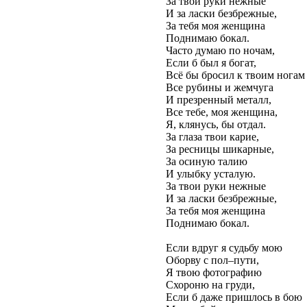
За твои руки нежные
И за ласки безбрежные,
За тебя моя женщина
Поднимаю бокал.
Часто думаю по ночам,
Если б был я богат,
Всё бы бросил к твоим ногам 
Все рубины и жемчуга
И презренный металл,
Все тебе, моя женщина,
Я, клянусь, бы отдал.
За глаза твои карие,
За ресницы шикарные,
За осиную талию
И улыбку усталую.
За твои руки нежные
И за ласки безбрежные,
За тебя моя женщина
Поднимаю бокал.
Если вдруг я судьбу мою
Оборву с пол–пути,
Я твою фотографию
Схороню на груди,
Если б даже пришлось в бою