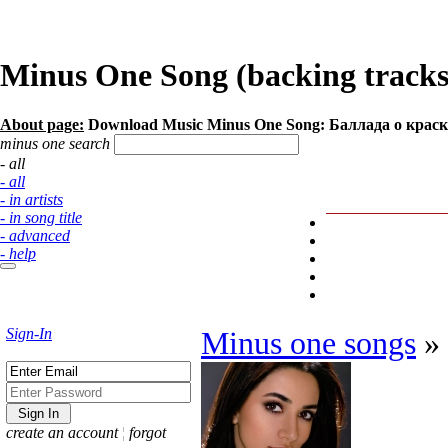
Minus One Song (backing tracks)
About page:
Download Music Minus One Song: Баллада о краск
minus one search
- all
- all
- in artists
- in song title
- advanced
- help
Sign-In
Minus one songs
»
create an account
¦
forgot