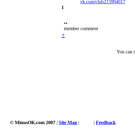
vk.com/club215994017
1
••
member comment
+
You can m
© MinusOK.com 2007
|
Site Map
|
Terms
|
Feedback