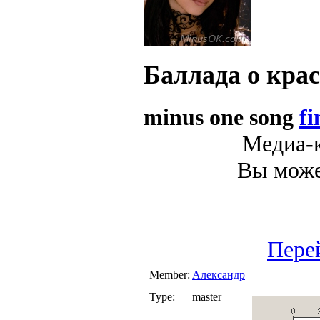
Баллада о кра
minus one song
fi
Медиа-к
Вы может
Пере
Member:
Александр
Type:
master