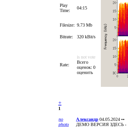
Play
04:15
Time:
Filesize:
9.73 Mb
Bitrate:
320 kBit/s
is not vote
Всего
Rate:
оценок: 0
оценить
+
1
no
Александр
04.05.2024
••
photo
ДЕМО ВЕРСИЯ ЗДЕСЬ -