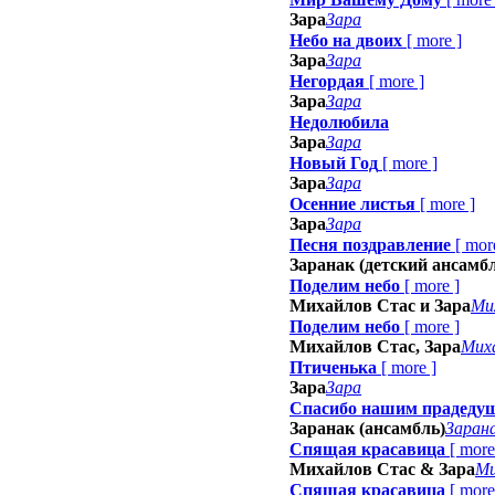
Зара
Зара
Небо на двоих
[
more
]
Зара
Зара
Негордая
[
more
]
Зара
Зара
Недолюбила
Зара
Зара
Новый Год
[
more
]
Зара
Зара
Осенние листья
[
more
]
Зара
Зара
Песня поздравление
[
mor
Заранак (детский ансамб
Поделим небо
[
more
]
Михайлов Стас и Зара
Ми
Поделим небо
[
more
]
Михайлов Стас, Зара
Мих
Птиченька
[
more
]
Зара
Зара
Спасибо нашим прадеду
Заранак (ансамбль)
Зарана
Спящая красавица
[
more
Михайлов Стас & Зара
Ми
Спящая красавица
[
more