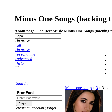
Minus One Songs (backing tra
About page:
The Best Music Minus One Songs (backing tra
- in artists
- all
- in artists
- in song title
- advanced
- help
Sign-In
Minus one songs
»
З
»
Зара
create an account
¦
forgot