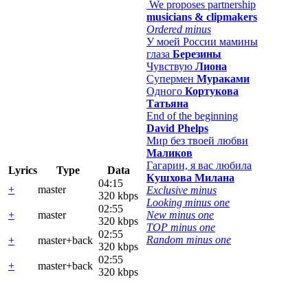
We proposes partnership
musicians & clipmakers
Ordered minus
У моей России мамины
глаза
Березины
Чувствую
Лиона
Супермен
Мураками
Одного
Кортукова
Татьяна
End of the beginning
David Phelps
Мир без твоей любви
Маликов
Гагарин, я вас любила
Lyrics
Type
Data
Кушхова Милана
04:15
+
master
Exclusive minus
320 kbps
Looking minus one
02:55
+
master
New minus one
320 kbps
TOP minus one
02:55
Random minus one
+
master+back
320 kbps
02:55
+
master+back
320 kbps