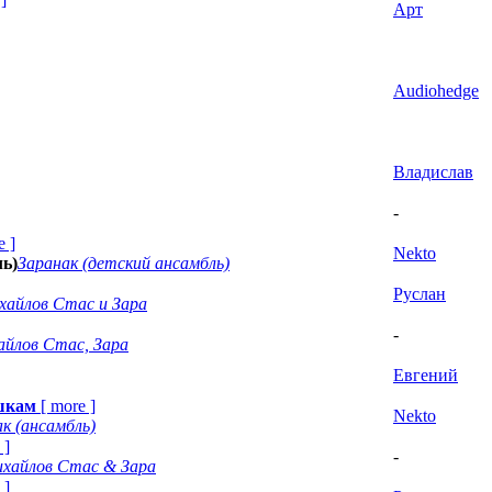
Арт
Audiohedge
Владислав
-
e
]
Nekto
ль)
Заранак (детский ансамбль)
Руслан
хайлов Стас и Зара
-
айлов Стас, Зара
Евгений
шкам
[
more
]
Nekto
к (ансамбль)
]
-
хайлов Стас & Зара
]