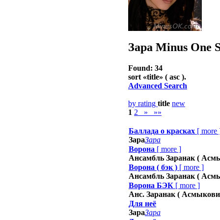
Зара
Minus One S
Found: 34
sort «
title
» ( asc ).
Advanced Search
by rating
title
new
1
2
»
»»
Баллада о красках
[
more
Зара
Зара
Ворона
[
more
]
Ансамбль Заранак ( Асм
Ворона ( бэк )
[
more
]
Ансамбль Заранак ( Асм
Ворона БЭК
[
more
]
Анс. Заранак ( Асмыкови
Для неё
Зара
Зара