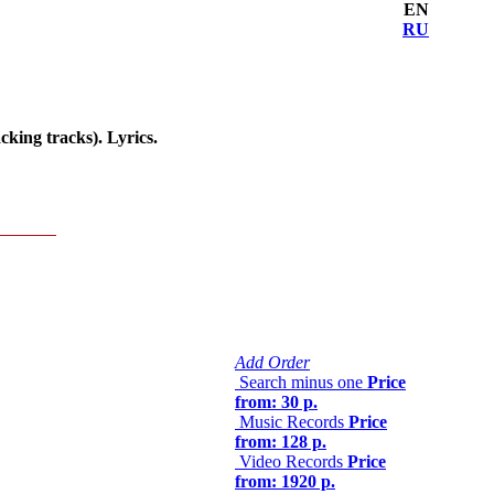
EN
RU
king tracks). Lyrics.
Add Order
Search minus one
Price
from: 30 р.
Music Records
Price
from: 128 р.
Video Records
Price
from: 1920 р.