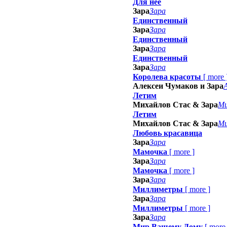
Для неё
Зара
Зара
Единственный
Зара
Зара
Единственный
Зара
Зара
Единственный
Зара
Зара
Королева красоты
[
more
Алексеи Чумаков и Зара
Летим
Михайлов Стас & Зара
Ми
Летим
Михайлов Стас & Зара
Ми
Любовь красавица
Зара
Зара
Мамочка
[
more
]
Зара
Зара
Мамочка
[
more
]
Зара
Зара
Миллиметры
[
more
]
Зара
Зара
Миллиметры
[
more
]
Зара
Зара
Мир Вашему Дому
[
more