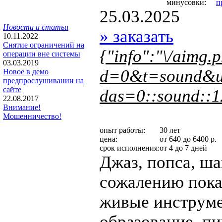
минусовки:
п
25.03.2025
Новости и статьи
» заказать
10.11.2022
Снятие ограничений на
{"info":"\/aimg.
операции вне системы
03.03.2019
d=0&t=sound&u
Новое в демо
предпрослушивании на
сайте
das=0::sound::1
22.08.2017
Внимание!
Мошенничество!
опыт работы:
30 лет
цена:
от 640 до 6400 р.
срок исполнения:
от 4 до 7 дней
Джаз, попса, ша
сожалению пока
живые инструм
образование, п