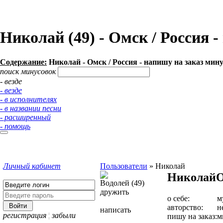
Николай (49) - Омск / Россия
Содержание:
Николай - Омск / Россия - напишу на заказ ми
поиск минусовок
- везде
- везде
- в исполнителях
- в названии песни
- расширенный
- помощь
Личный кабинет
Пользователи
»
Николай
Николай
О
Водолей (49)
дружить
о себе:
м
авторство:
н
написать
регистрация
¦
забыли
пишу на заказ:
м