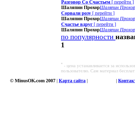
Разговор Со Счастьем
[
перейти
]
Шаляпин Прохор
Шаляпин Прохо
Сорвали розу
[
перейти
]
Шаляпин Прохор
Шаляпин Прохо
Счастье вдруг
[
перейти
]
Шаляпин Прохор
Шаляпин Прохо
по популярности
назв
1
*
- цена устанавливается за использ
пользователю. Сам материал беспла
© MinusOK.com 2007
|
Карта сайта
|
Соглашение
|
Контак