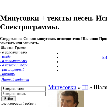
Минусовки + тексты песен. И
Спектрограммы.
Содержание:
Список минусовок исполнителя: Шаляпин Прох
заказать или записать.
- в исполнителях
- везде
Б
- в исполнителях
- в названии песни
- расширенный
- помощь
Личный кабинет
Минусовки
»
Ш
»
Шаля
регистрация
¦
забыли