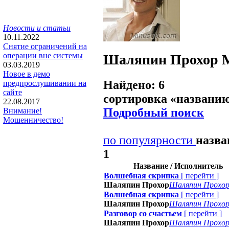
Новости и статьи
10.11.2022
Снятие ограничений на
операции вне системы
Шаляпин Прохор
03.03.2019
Новое в демо
Найдено: 6
предпрослушивании на
сайте
сортировка «
названи
22.08.2017
Подробный поиск
Внимание!
Мошенничество!
по популярности
назв
1
Название / Исполнитель
Волшебная скрипка
[
перейти
]
Шаляпин Прохор
Шаляпин Прохо
Волшебная скрипка
[
перейти
]
Шаляпин Прохор
Шаляпин Прохо
Разговор со счастьем
[
перейти
]
Шаляпин Прохор
Шаляпин Прохо