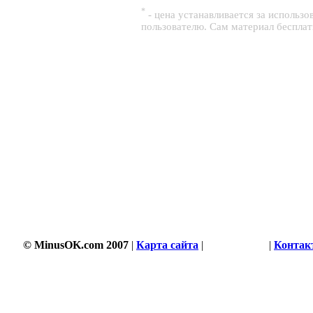
*
- цена устанавливается за использ
пользователю. Сам материал беспла
© MinusOK.com 2007
|
Карта сайта
|
Соглашение
|
Контак