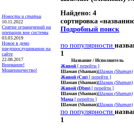
Найдено: 4
Новости и статьи
сортировка «
названи
10.11.2022
Снятие ограничений на
Подробный поиск
операции вне системы
03.03.2019
Новое в демо
по популярности
назв
предпрослушивании на
1
сайте
22.08.2017
Название / Исполнитель
Внимание!
Живой
[
перейти
]
Мошенничество!
Шаман (Shaman)
Шаман (Shaman)
Живой (Cm)
[
перейти
]
Шаман (Shaman)
Шаман (Shaman)
Живой (Dbm)
[
перейти
]
Шаман (Shaman)
Шаман (Shaman)
Мама
[
перейти
]
Шаман (Shaman)
Шаман (Shaman)
по популярности
назв
1