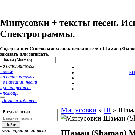
Минусовки + тексты песен. И
Спектрограммы.
Содержание:
Список минусовок исполнителя: Шаман (Shama
заказать или записать.
- в исполнителях
- везде
Б
- в исполнителях
- в названии песни
- расширенный
- помощь
Личный кабинет
Минусовки
»
Ш
»
Шама
регистрация
¦
забыли
Шаман (Shaman)
М