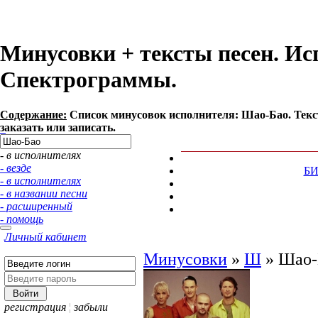
Минусовки + тексты песен. Ис
Спектрограммы.
Содержание:
Список минусовок исполнителя: Шао-Бао. Текс
заказать или записать.
- в исполнителях
- везде
Б
- в исполнителях
- в названии песни
- расширенный
- помощь
Личный кабинет
Минусовки
»
Ш
»
Шао-
регистрация
¦
забыли