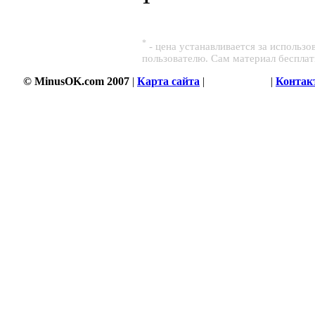
*
- цена устанавливается за использ
пользователю. Сам материал беспла
© MinusOK.com 2007
|
Карта сайта
|
Соглашение
|
Контак