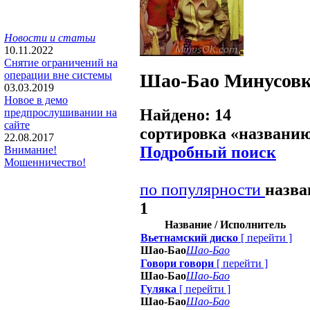
Новости и статьи
10.11.2022
Снятие ограничений на
операции вне системы
Шао-Бао
Минусов
03.03.2019
Новое в демо
Найдено: 14
предпрослушивании на
сайте
сортировка «
названи
22.08.2017
Подробный поиск
Внимание!
Мошенничество!
по популярности
назв
1
Название / Исполнитель
Вьетнамский диско
[
перейти
]
Шао-Бао
Шао-Бао
Говори говори
[
перейти
]
Шао-Бао
Шао-Бао
Гуляка
[
перейти
]
Шао-Бао
Шао-Бао