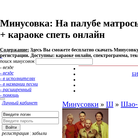
Минусовка: На палубе матросы 
+ караоке спеть онлайн
Содержание:
Здесь Вы сможете бесплатно cкачать Минусовку п
регистрации. Доступны: караоке онлайн, спектрограмма, тек
поиск минусовок
- везде
- везде
Б
- в исполнителях
- в названии песни
- расширенный
- помощь
Личный кабинет
Минусовки
»
Ш
»
Шао-
регистрация
¦
забыли