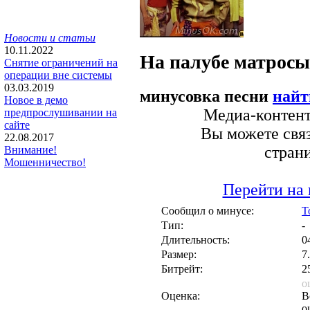
Новости и статьи
10.11.2022
На палубе матросы
Снятие ограничений на
операции вне системы
03.03.2019
минусовка песни
найт
Новое в демо
Медиа-контент 
предпрослушивании на
сайте
Вы можете связ
22.08.2017
стран
Внимание!
Мошенничество!
Перейти на 
Сообщил о минусе:
T
Тип:
-
Длительность:
0
Размер:
7
Битрейт:
2
о
Оценка:
В
о