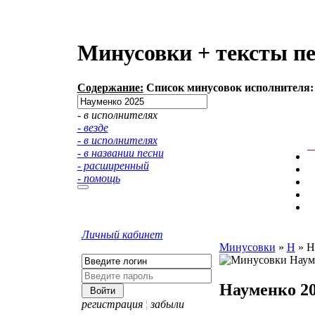
Минусовки + тексты пе
Содержание:
Список минусовок исполнителя: 
- в исполнителях
- везде
- в исполнителях
- в названии песни
- расширенный
- помощь
Личный кабинет
Минусовки
»
Н
»
Н
Науменко 2
регистрация
¦
забыли