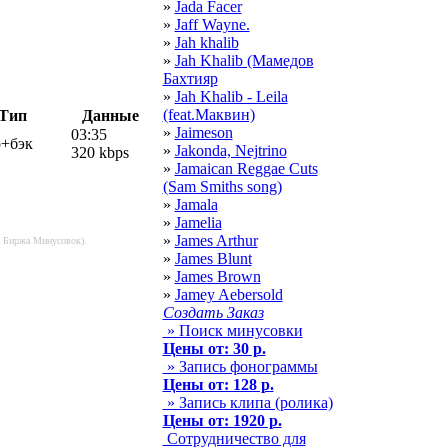
»
Jada Facer
»
Jaff Wayne.
»
Jah khalib
»
Jah Khalib (Мамедов
Бахтияр
»
Jah Khalib - Leila
(feat.Маквин)
Тип
Данные
»
Jaimeson
03:35
р+бэк
»
Jakonda, Nejtrino
320 kbps
»
Jamaican Reggae Cuts
(Sam Smiths song)
»
Jamala
»
Jamelia
»
James Arthur
е Биржа Минусовок).
»
James Blunt
»
James Brown
»
Jamey Aebersold
Создать Заказ
» Поиск минусовки
Цены от: 30 р.
» Запись фонограммы
Цены от: 128 р.
» Запись клипа (ролика)
Цены от: 1920 р.
Сотрудничество для