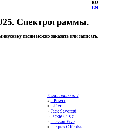
RU
EN
2025. Спектрограммы.
инусовку песни можно заказать или записать.
Исполнители: J
»
J Power
»
J-Five
»
Jack Savoretti
»
Jackie Cusic
»
Jackson Five
»
Jacques Offenbach