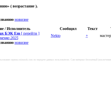
анию
» ( возрастание ).
азванию
новизне
ие / Исполнитель
Сообщил
Текст
хах БЭК Em
[
перейти
]
Nekto
+
масте
менко 2025
азванию
новизне
ользование сервиса minusok.com по передаче данных пользователю. Сам материал бесплатный (исключени