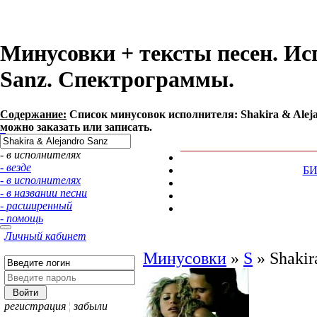
Минусовки + тексты песен. Ис
Sanz. Спектрограммы.
Содержание:
Список минусовок исполнителя: Shakira & Alej
можно заказать или записать.
- в исполнителях
- везде
Б
- в исполнителях
- в названии песни
- расширенный
- помощь
Личный кабинет
Минусовки
»
S
»
Shakir
регистрация
¦
забыли