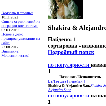
Новости и статьи
10.11.2022
Снятие ограничений на
операции вне системы
Shakira & Alejandr
03.03.2019
Новое в демо
Найдено: 1
предпрослушивании на
сайте
сортировка «
названи
22.08.2017
Подробный поиск
Внимание!
Мошенничество!
по популярности
назв
1
Название / Исполнитель
La Tortura
[
перейти
]
Shakira & Alejandro Sanz
Shakira &
Alejandro Sanz
по популярности
назв
1