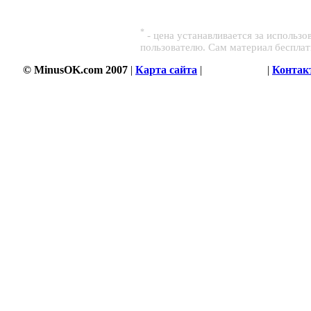
*
- цена устанавливается за использ
пользователю. Сам материал беспла
© MinusOK.com 2007
|
Карта сайта
|
Соглашение
|
Контак