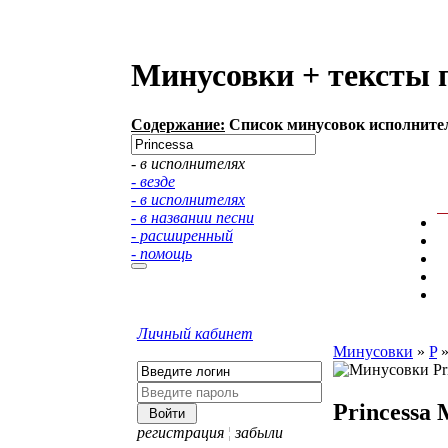
Минусовки + тексты п
Содержание:
Список минусовок исполнителя
- в исполнителях
- везде
- в исполнителях
- в названии песни
- расширенный
- помощь
Личный кабинет
Минусовки
»
P
Princessa
регистрация
¦
забыли