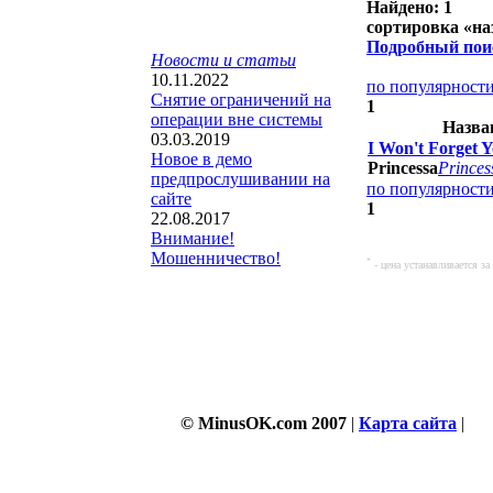
Найдено: 1
сортировка «
на
Подробный пои
Новости и статьи
10.11.2022
по популярност
Снятие ограничений на
1
операции вне системы
Назва
03.03.2019
I Won't Forget 
Новое в демо
Princessa
Princes
предпрослушивании на
по популярност
сайте
1
22.08.2017
Внимание!
Мошенничество!
*
- цена устанавливается з
© MinusOK.com 2007
|
Карта сайта
|
Со