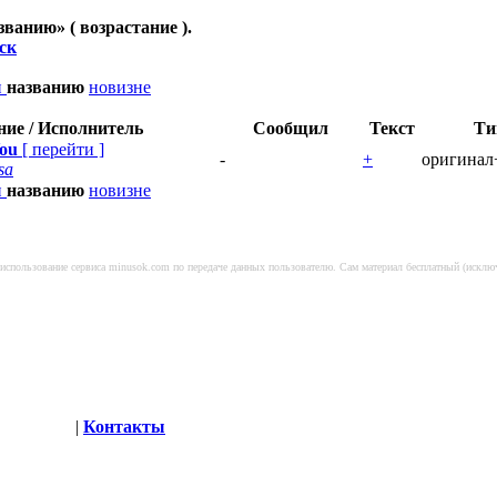
званию
» ( возрастание ).
ск
и
названию
новизне
ние / Исполнитель
Сообщил
Текст
Ти
You
[
перейти
]
-
+
оригинал
sa
и
названию
новизне
а использование сервиса minusok.com по передаче данных пользователю. Сам материал бесплатный (искл
глашение
|
Контакты