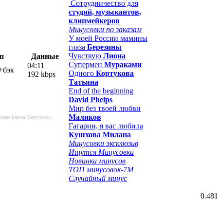
Сотрудничество для
студий, музыкантов,
клипмейкеров
Минусовки по заказам
У моей России мамины
глаза
Березины
Чувствую
Лиона
п
Данные
Супермен
Мураками
04:11
+бэк
Одного
Кортукова
192 kbps
Татьяна
End of the beginning
David Phelps
Мир без твоей любви
Маликов
ючение Биржа Минусовок).
Гагарин, я вас любила
Кушхова Милана
Минусовки эксклюзив
Ищутся Минусовки
Новинки минусов
ТОП минусовок-7M
Случайный минус
0.481