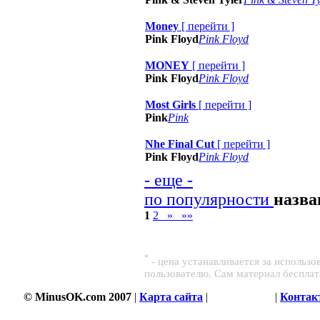
Money
[
перейти
]
Pink Floyd
Pink Floyd
MONEY
[
перейти
]
Pink Floyd
Pink Floyd
Most Girls
[
перейти
]
Pink
Pink
Nhe Final Cut
[
перейти
]
Pink Floyd
Pink Floyd
- еще -
по популярности
назв
1
2
»
»»
*
- цена устанавливается за использ
пользователю. Сам материал беспла
© MinusOK.com 2007
|
Карта сайта
|
Соглашение
|
Контак