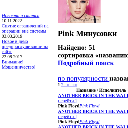
Новости и статьи
10.11.2022
Снятие ограничений на
операции вне системы
Pink
Минусовки
03.03.2019
Новое в демо
Найдено: 51
предпрослушивании на
сайте
сортировка «
названи
22.08.2017
Подробный поиск
Внимание!
Мошенничество!
по популярности
назв
1
2
»
»»
Название / Исполнитель
ANOTHER BRICK IN THE WAL
перейти
]
Pink Floyd
Pink Floyd
ANOTHER BRICK IN THE WAL
перейти
]
Pink Floyd
Pink Floyd
ANOTHER BRICK IN THE WAL