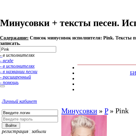
Минусовки + тексты песен. Ис
Содержание:
Список минусовок исполнителя: Pink. Тексты п
записать.
- в исполнителях
- везде
- в исполнителях
- в названии песни
Б
- расширенный
- помощь
Личный кабинет
Минусовки
»
P
»
Pink
регистрация
¦
забыли