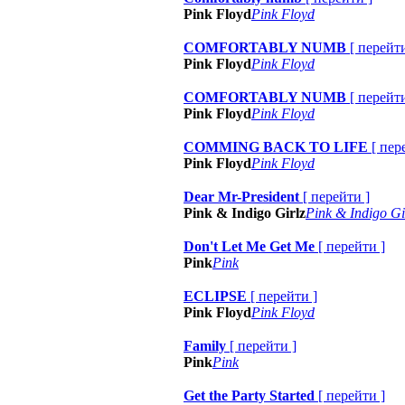
Pink Floyd
Pink Floyd
COMFORTABLY NUMB
[
перейт
Pink Floyd
Pink Floyd
COMFORTABLY NUMB
[
перейт
Pink Floyd
Pink Floyd
COMMING BACK TO LIFE
[
пер
Pink Floyd
Pink Floyd
Dear Mr-President
[
перейти
]
Pink & Indigo Girlz
Pink & Indigo Gi
Don't Let Me Get Me
[
перейти
]
Pink
Pink
ECLIPSE
[
перейти
]
Pink Floyd
Pink Floyd
Family
[
перейти
]
Pink
Pink
Get the Party Started
[
перейти
]