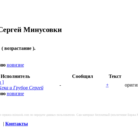
Сергей
Минусовки
 ( возрастание ).
нию
новизне
/ Исполнитель
Сообщил
Текст
и
]
-
+
ориги
ека и Грубов Сергей
нию
новизне
ие сервиса minusok.com по передаче данных пользователю. Сам материал бесплатный (исключение Биржа 
е
|
Контакты