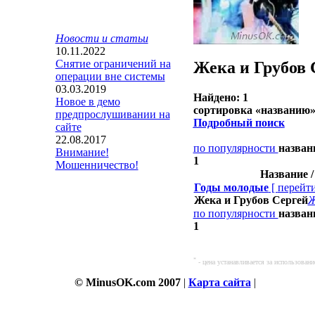
Новости и статьи
10.11.2022
Снятие ограничений на
Жека и Грубов 
операции вне системы
03.03.2019
Найдено: 1
Новое в демо
сортировка «
названию
»
предпрослушивании на
Подробный поиск
сайте
22.08.2017
по популярности
назва
Внимание!
1
Мошенничество!
Название 
Годы молодые
[
перейт
Жека и Грубов Сергей
Ж
по популярности
назва
1
*
- цена устанавливается за использован
© MinusOK.com 2007
|
Карта сайта
|
Соглашени