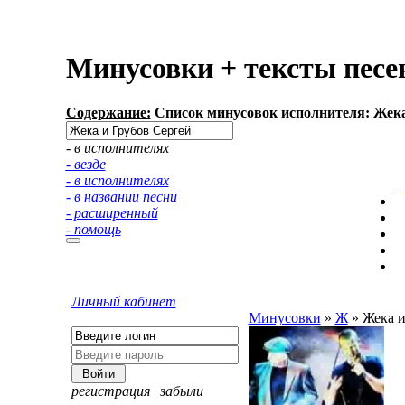
Минусовки + тексты песе
Содержание:
Список минусовок исполнителя: Жека 
- в исполнителях
- везде
- в исполнителях
- в названии песни
- расширенный
- помощь
Личный кабинет
Минусовки
»
Ж
»
Жека и
регистрация
¦
забыли