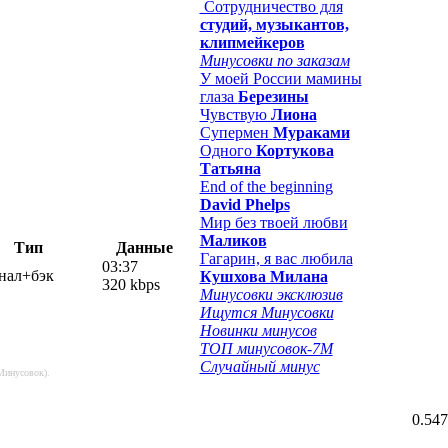
Сотрудничество для
студий, музыкантов,
клипмейкеров
Минусовки по заказам
У моей России мамины
глаза
Березины
Чувствую
Лиона
Супермен
Мураками
Одного
Кортукова
Татьяна
End of the beginning
David Phelps
Мир без твоей любви
Маликов
Тип
Данные
Гагарин, я вас любила
03:37
нал+бэк
Кушхова Милана
320 kbps
Минусовки эксклюзив
Ищутся Минусовки
Новинки минусов
ТОП минусовок-7M
Случайный минус
Минусовок).
0.547