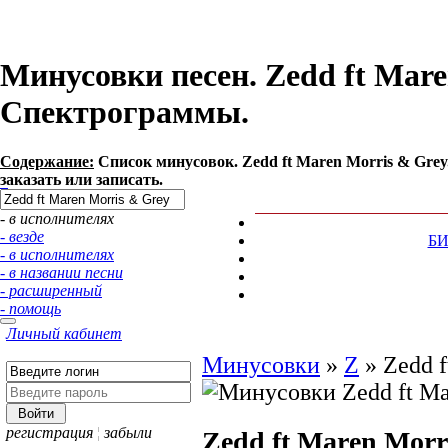
Минусовки песен. Zedd ft Mare
Спектрограммы.
Содержание:
Список минусовок. Zedd ft Maren Morris & Gre
заказать или записать.
- в исполнителях
- везде
Б
- в исполнителях
- в названии песни
- расширенный
- помощь
Личный кабинет
Минусовки
»
Z
»
Zedd f
регистрация
¦
забыли
Zedd ft Maren Morr