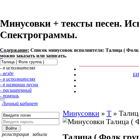
Минусовки + тексты песен. Ис
Спектрограммы.
Содержание:
Список минусовок исполнителя: Талица ( Фолк 
можно заказать или записать.
- в исполнителях
- везде
Б
- в исполнителях
- в названии песни
- расширенный
- помощь
Личный кабинет
Минусовки
»
Т
»
Талиц
регистрация
¦
забыли
Талица ( Фолк груп