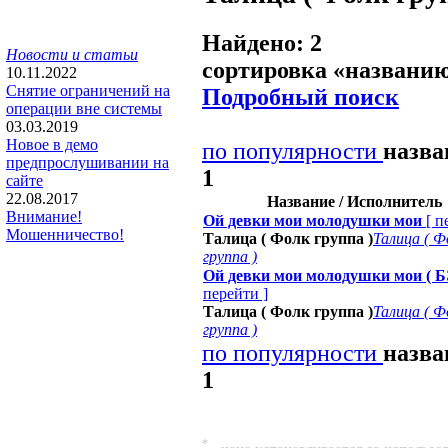
Найдено: 2
Новости и статьи
сортировка «
названи
10.11.2022
Снятие ограничений на
Подробный поиск
операции вне системы
03.03.2019
Новое в демо
по популярности
назв
предпрослушивании на
1
сайте
22.08.2017
Название / Исполнитель
Внимание!
Ой девки мои молодушки мои
[
п
Мошенничество!
Талица ( Фолк группа )
Талица ( Ф
группа )
Ой девки мои молодушки мои ( Б
перейти
]
Талица ( Фолк группа )
Талица ( Ф
группа )
по популярности
назв
1
*