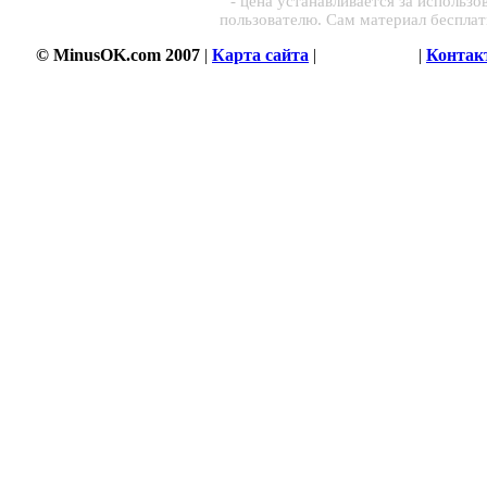
- цена устанавливается за использ
пользователю. Сам материал беспла
© MinusOK.com 2007
|
Карта сайта
|
Соглашение
|
Контак