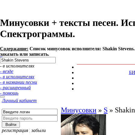
Минусовки + тексты песен. Исп
Спектрограммы.
Содержание:
Список минусовок исполнителя: Shakin Stevens
заказать или записать.
- в исполнителях
- везде
Б
- в исполнителях
- в названии песни
- расширенный
- помощь
Личный кабинет
Минусовки
»
S
»
Shakin
регистрация
¦
забыли