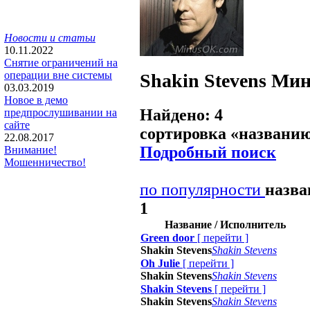
Новости и статьи
10.11.2022
Снятие ограничений на
операции вне системы
Shakin Stevens
Мин
03.03.2019
Новое в демо
Найдено: 4
предпрослушивании на
сайте
сортировка «
названи
22.08.2017
Подробный поиск
Внимание!
Мошенничество!
по популярности
назв
1
Название / Исполнитель
Green door
[
перейти
]
Shakin Stevens
Shakin Stevens
Oh Julie
[
перейти
]
Shakin Stevens
Shakin Stevens
Shakin Stevens
[
перейти
]
Shakin Stevens
Shakin Stevens