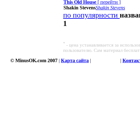
This Old House
[
перейти
]
Shakin Stevens
Shakin Stevens
по популярности
назв
1
*
- цена устанавливается за использ
пользователю. Сам материал беспла
© MinusOK.com 2007
|
Карта сайта
|
Соглашение
|
Контак