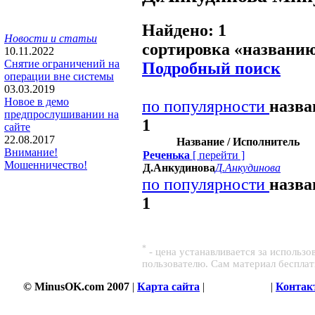
Найдено: 1
Новости и статьи
сортировка «
названи
10.11.2022
Снятие ограничений на
Подробный поиск
операции вне системы
03.03.2019
Новое в демо
по популярности
назв
предпрослушивании на
1
сайте
22.08.2017
Название / Исполнитель
Внимание!
Реченька
[
перейти
]
Мошенничество!
Д.Анкудинова
Д.Анкудинова
по популярности
назв
1
*
- цена устанавливается за использ
пользователю. Сам материал беспла
© MinusOK.com 2007
|
Карта сайта
|
Соглашение
|
Контак