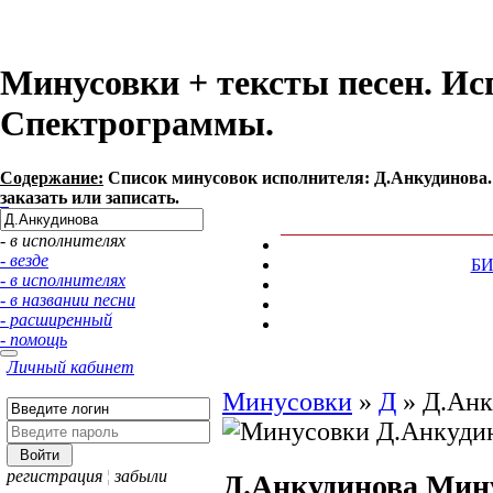
Минусовки + тексты песен. Ис
Спектрограммы.
Содержание:
Список минусовок исполнителя: Д.Анкудинова.
заказать или записать.
- в исполнителях
- везде
Б
- в исполнителях
- в названии песни
- расширенный
- помощь
Личный кабинет
Минусовки
»
Д
»
Д.Анк
регистрация
¦
забыли
Д.Анкудинова
Мин