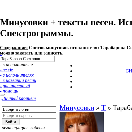
Минусовки + тексты песен. Ис
Спектрограммы.
Содержание:
Список минусовок исполнителя: Тарабарова Св
можно заказать или записать.
- в исполнителях
- везде
Б
- в исполнителях
- в названии песни
- расширенный
- помощь
Личный кабинет
Минусовки
»
Т
»
Тараб
регистрация
¦
забыли