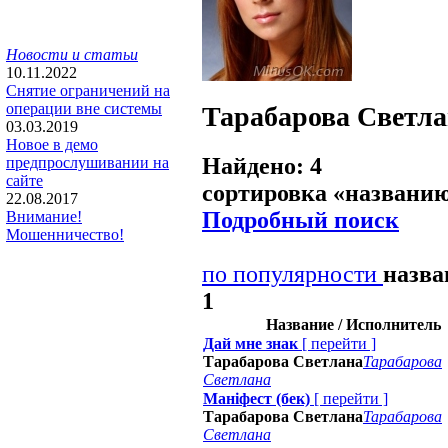
Новости и статьи
10.11.2022
Снятие ограничений на
операции вне системы
Тарабарова Светл
03.03.2019
Новое в демо
Найдено: 4
предпрослушивании на
сайте
сортировка «
названи
22.08.2017
Подробный поиск
Внимание!
Мошенничество!
по популярности
назв
1
Название / Исполнитель
Дай мне знак
[
перейти
]
Тарабарова Светлана
Тарабарова
Светлана
Маніфест (бек)
[
перейти
]
Тарабарова Светлана
Тарабарова
Светлана