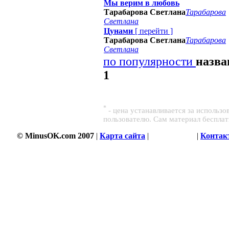
Мы верим в любовь
Тарабарова Светлана
Тарабарова
Светлана
Цунами
[
перейти
]
Тарабарова Светлана
Тарабарова
Светлана
по популярности
назв
1
*
- цена устанавливается за использ
пользователю. Сам материал беспла
© MinusOK.com 2007
|
Карта сайта
|
Соглашение
|
Контак