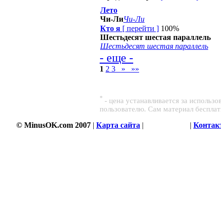
Лето
Чи-Ли
Чи-Ли
Кто я
[
перейти
]
100%
Шестьдесят шестая параллель
Шестьдесят шестая параллель
- еще -
1
2
3
»
»»
*
- цена устанавливается за использ
пользователю. Сам материал беспла
© MinusOK.com 2007
|
Карта сайта
|
Соглашение
|
Контак