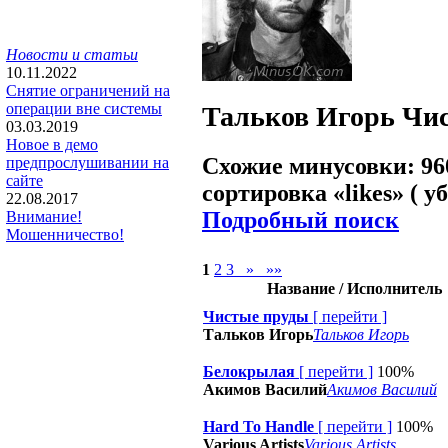
Новости и статьи
10.11.2022
Снятие ограничений на
операции вне системы
Тальков Игорь
Чис
03.03.2019
Новое в демо
Схожие минусовки: 96
предпрослушивании на
сайте
сортировка «
likes
» ( у
22.08.2017
Подробный поиск
Внимание!
Мошенничество!
1
2
3
»
»»
Название / Исполнитель
Чистые пруды
[
перейти
]
Тальков Игорь
Тальков Игорь
Белокрылая
[
перейти
]
100%
Акимов Василий
Акимов Василий
Hard To Handle
[
перейти
]
100%
Various Artists
Various Artists