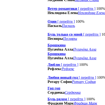
Ветер романтики
[
перейти
]
100%
Неклюдова Елена
Неклюдова Елен
Один
[
перейти
]
100%
Паскаль
Паскаль
Будь только со мной
[
перейти
]
1
Песняры
Песняры
Брошкина
Пугачёва Алла
Пугачёва Алла
Брошкина
Пугачёва Алла
Пугачёва Алла
Люблю
[
перейти
]
100%
Рефлекс
Рефлекс
Любви новый год
[
перейти
]
100
Ротару София
Ротару София
Гоп гоп
Сердючка
Сердючка
Будь рядом
[
перейти
]
100%
Фрадкин Марк
Фрадкин Марк