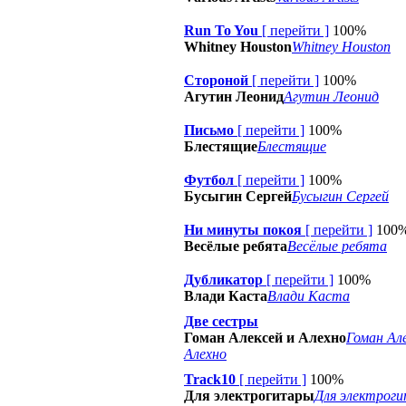
Run To You
[
перейти
]
100%
Whitney Houston
Whitney Houston
Стороной
[
перейти
]
100%
Агутин Леонид
Агутин Леонид
Письмо
[
перейти
]
100%
Блестящие
Блестящие
Футбол
[
перейти
]
100%
Бусыгин Сергей
Бусыгин Сергей
Ни минуты покоя
[
перейти
]
100
Весёлые ребята
Весёлые ребята
Дубликатор
[
перейти
]
100%
Влади Каста
Влади Каста
Две сестры
Гоман Алексей и Алехно
Гоман Але
Алехно
Track10
[
перейти
]
100%
Для электрогитары
Для электрог