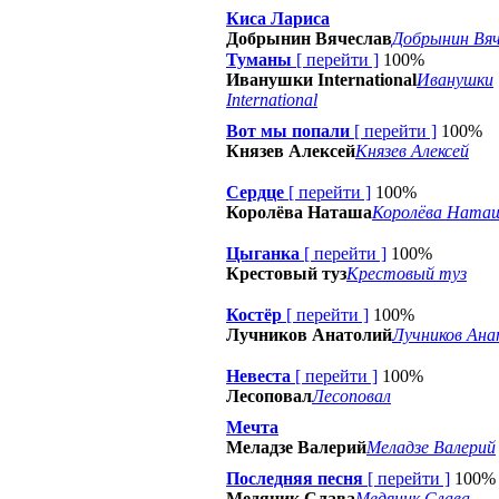
Киса Лариса
Добрынин Вячеслав
Добрынин Вяч
Туманы
[
перейти
]
100%
Иванушки International
Иванушки
International
Вот мы попали
[
перейти
]
100%
Князев Алексей
Князев Алексей
Сердце
[
перейти
]
100%
Королёва Наташа
Королёва Ната
Цыганка
[
перейти
]
100%
Крестовый туз
Крестовый туз
Костёр
[
перейти
]
100%
Лучников Анатолий
Лучников Ана
Невеста
[
перейти
]
100%
Лесоповал
Лесоповал
Мечта
Меладзе Валерий
Меладзе Валерий
Последняя песня
[
перейти
]
100%
Медяник Слава
Медяник Слава