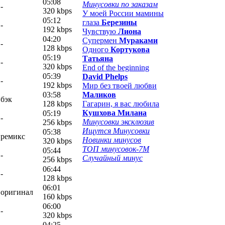
05:08
Минусовки по заказам
-
320 kbps
У моей России мамины
05:12
глаза
Березины
-
192 kbps
Чувствую
Лиона
04:20
Супермен
Мураками
-
128 kbps
Одного
Кортукова
05:19
Татьяна
-
320 kbps
End of the beginning
05:39
David Phelps
-
192 kbps
Мир без твоей любви
03:58
Маликов
бэк
128 kbps
Гагарин, я вас любила
Кушхова Милана
05:19
-
Минусовки эксклюзив
256 kbps
Ищутся Минусовки
05:38
ремикс
Новинки минусов
320 kbps
ТОП минусовок-7M
05:44
-
Случайный минус
256 kbps
06:44
-
128 kbps
06:01
оригинал
160 kbps
06:00
-
320 kbps
04:25