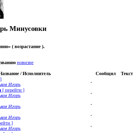
орь
Минусовки
анию
» ( возрастание ).
азванию
новизне
Название / Исполнитель
Сообщил
Текст
]
-
ьков Игорь
л
[
перейти
]
-
ьков Игорь
-
ьков Игорь
-
ьков Игорь
рейти
]
-
ьков Игорь