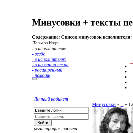
Минусовки + тексты пе
Содержание:
Список минусовок исполнителя: 
- в исполнителях
- везде
- в исполнителях
- в названии песни
- расширенный
- помощь
Личный кабинет
Минусовки
»
Т
»
Та
регистрация
¦
забыли