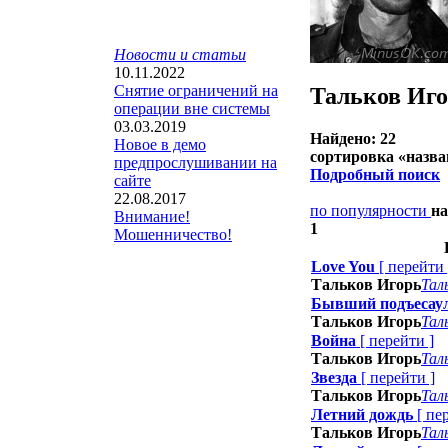
Новости и статьи
10.11.2022
Снятие ограничений на
Тальков Иг
операции вне системы
03.03.2019
Найдено: 22
Новое в демо
сортировка «
назв
предпрослушивании на
Подробный поиск
сайте
22.08.2017
по популярности
н
Внимание!
1
Мошенничество!
Love You
[
перейти
Тальков Игорь
Тал
Бывший подъесау
Тальков Игорь
Тал
Война
[
перейти
]
Тальков Игорь
Тал
Звезда
[
перейти
]
Тальков Игорь
Тал
Летний дождь
[
пе
Тальков Игорь
Тал