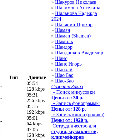
»
Шакуров Николаев
»
Шалимова Ангелина
»
Шальнова Надежда
2024
»
Шаляпин Прохор
»
Шаман
»
Шаман (Shaman)
»
Шамиль
»
Шандор
»
Шандриков Владимир
»
Шанс
»
Шанс Игорь
»
Шанхай
»
Шао Бао
Тип
Данные
»
Шао-Бао
05:54
-
Создать Заказ
128 kbps
» Поиск минусовки
05:31
-
Цены от: 30 р.
256 kbps
» Запись фонограммы
05:15
Цены от: 128 р.
-
192 kbps
» Запись клипа (ролика)
05:01
Цены от: 1920 р.
-
64 kbps
Сотрудничество для
07:05
студий, музыкантов,
-
128 kbps
клипмейкеров