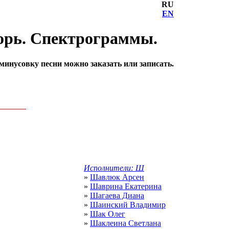
RU
EN
горь. Спектрограммы.
инусовку песни можно заказать или записать.
Исполнители: Ш
»
Шавлюк Арсен
»
Шаврина Екатерина
»
Шагаева Диана
»
Шаинский Владимир
»
Шак Олег
»
Шаклеина Светлана