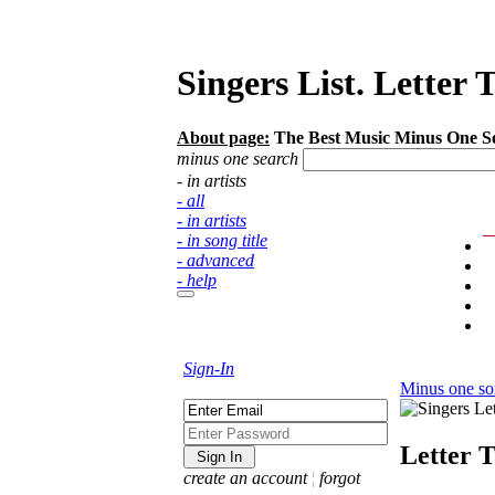
Singers List. Letter 
About page:
The Best Music Minus One Song
minus one search
- in artists
- all
- in artists
- in song title
- advanced
- help
Sign-In
Minus one so
Letter 
create an account
¦
forgot