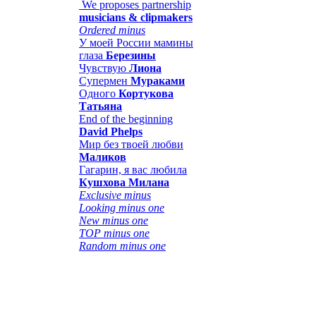
We proposes partnership
musicians & clipmakers
Ordered minus
У моей России мамины
глаза
Березины
Чувствую
Лиона
Супермен
Мураками
Одного
Кортукова
Татьяна
End of the beginning
David Phelps
Мир без твоей любви
Маликов
Гагарин, я вас любила
Кушхова Милана
Exclusive minus
Looking minus one
New minus one
TOP minus one
Random minus one