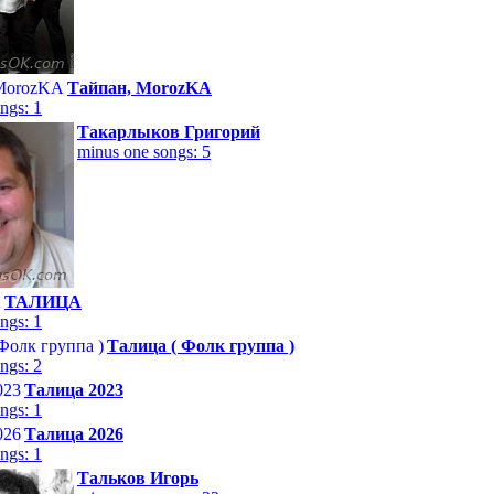
Тайпан, MorozKA
ngs: 1
Такарлыков Григорий
minus one songs: 5
ТАЛИЦА
ngs: 1
Талица ( Фолк группа )
ngs: 2
Талица 2023
ngs: 1
Талица 2026
ngs: 1
Тальков Игорь