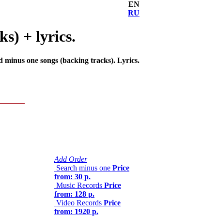
EN
RU
s) + lyrics.
d minus one songs (backing tracks). Lyrics.
Add Order
Search minus one
Price
from: 30 р.
Music Records
Price
from: 128 р.
Video Records
Price
from: 1920 р.