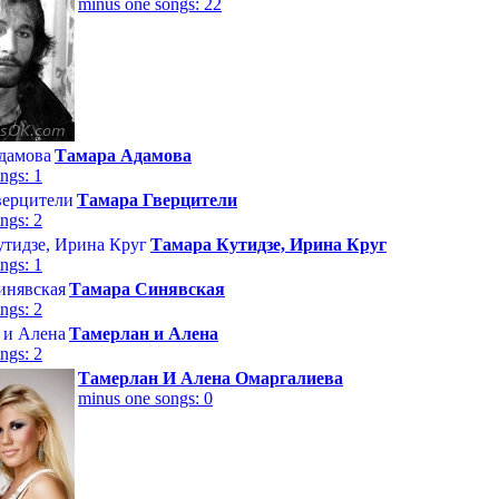
minus one songs: 22
Тамара Адамова
ngs: 1
Тамара Гверцители
ngs: 2
Тамара Кутидзе, Ирина Круг
ngs: 1
Тамара Синявская
ngs: 2
Тамерлан и Алена
ngs: 2
Тамерлан И Алена Омаргалиева
minus one songs: 0