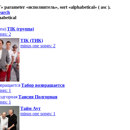
Т
» parameter «
исполнитель
», sort «
alphabetical
» ( asc ).
earch
habetical
ТІК (группа)
ngs: 2
ТІК (ТИК)
minus one songs: 2
Табор возвращается
ngs: 1
Таисия Подгорная
ngs: 1
Тайм Аут
minus one songs: 1