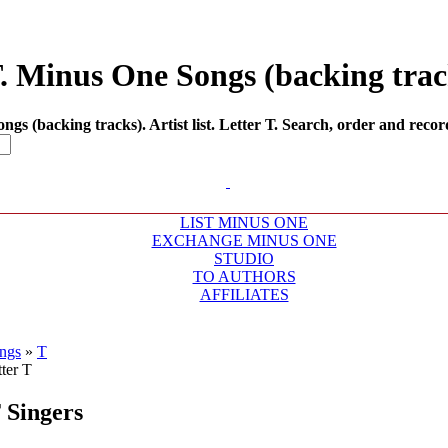
Т. Minus One Songs (backing track
s (backing tracks). Artist list. Letter Т. Search, order and recor
LIST MINUS ONE
EXCHANGE MINUS ONE
STUDIO
TO AUTHORS
AFFILIATES
ngs
»
Т
Т
Singers