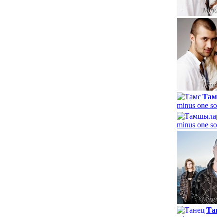
Там
minus one so
minus one so
Та