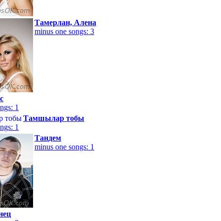
Тамерлан, Алена
minus one songs: 3
с
ngs: 1
Тамшылар тобы
ngs: 1
Тандем
minus one songs: 1
нец