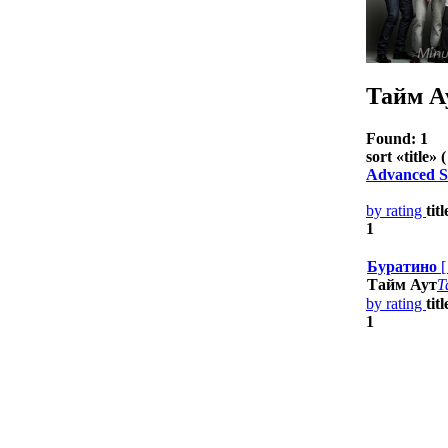
Тайм А
Found: 1
sort «
title
» (
Advanced S
by rating
tit
1
Буратино
Тайм Аут
Т
by rating
tit
1