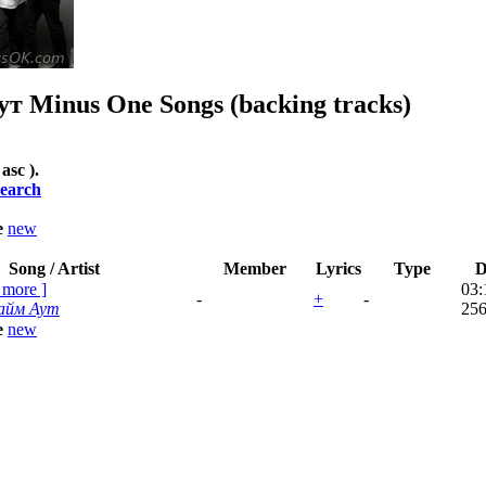
ут
Minus One Songs (backing tracks)
 asc ).
earch
le
new
Song / Artist
Member
Lyrics
Type
D
[
more
]
03:
-
+
-
айм Аут
256
le
new