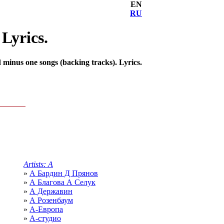
EN
RU
Lyrics.
minus one songs (backing tracks). Lyrics.
Artists: А
»
А Бардин Д Прянов
»
А Благова А Селук
»
А Державин
»
А Розенбаум
»
А-Европа
»
А-студио