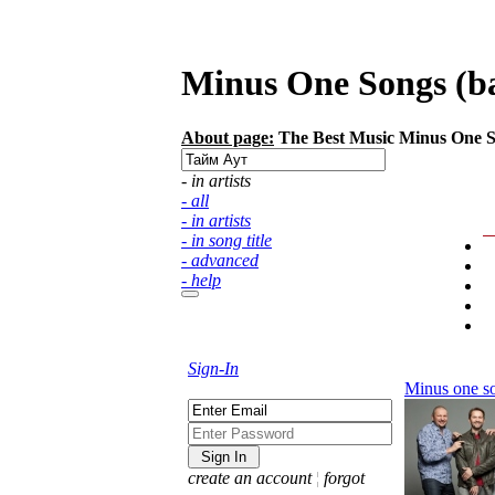
Minus One Songs (bac
About page:
The Best Music Minus One Son
- in artists
- all
- in artists
- in song title
- advanced
- help
Sign-In
Minus one s
create an account
¦
forgot