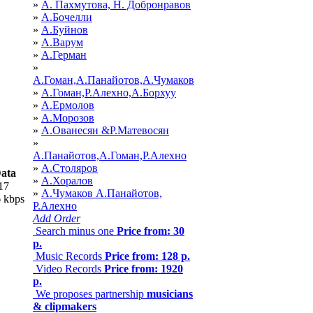
»
А. Пахмутова, Н. Добронравов
»
А.Бочелли
»
А.Буйнов
»
А.Варум
»
А.Герман
»
А.Гоман,А.Панайотов,А.Чумаков
»
А.Гоман,Р.Алехно,А.Борхуу
»
А.Ермолов
»
А.Морозов
»
А.Ованесян &Р.Матевосян
»
А.Панайотов,А.Гоман,Р.Алехно
»
А.Столяров
ata
»
А.Хоралов
17
»
А.Чумаков А.Панайотов,
 kbps
Р.Алехно
Add Order
Search minus one
Price from: 30
р.
Music Records
Price from: 128 р.
Video Records
Price from: 1920
р.
We proposes partnership
musicians
& clipmakers