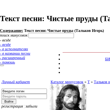
Текст песни: Чистые пруды (Т
Содержание:
Текст песни: Чистые пруды (Тальков Игорь)
поиск минусовок
- везде
- везде
- в исполнителях
- в названии песни
- расширенный
Б
- помощь
Личный кабинет
Каталог минусовок
»
Т
»
Тальков 
регистрация
¦
забыли