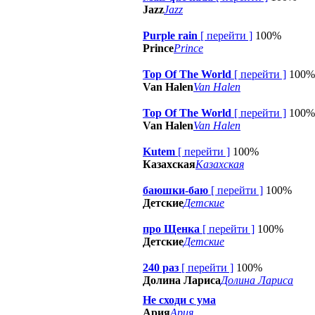
Jazz
Jazz
Purple rain
[
перейти
]
100%
Prince
Prince
Top Of The World
[
перейти
]
100%
Van Halen
Van Halen
Top Of The World
[
перейти
]
100%
Van Halen
Van Halen
Kutem
[
перейти
]
100%
Казахская
Казахская
баюшки-баю
[
перейти
]
100%
Детские
Детские
про Щенка
[
перейти
]
100%
Детские
Детские
240 раз
[
перейти
]
100%
Долина Лариса
Долина Лариса
Не сходи с ума
Ария
Ария