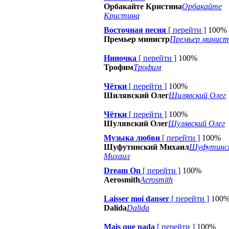
Орбакайте Кристина
Орбакайте
Кристина
Восточная песня
[
перейти
]
100%
Премьер министр
Премьер минист
Ниночка
[
перейти
]
100%
Трофим
Трофим
Чётки
[
перейти
]
100%
Шилявский Олег
Шилявский Олег
Чётки
[
перейти
]
100%
Шулявский Олег
Шулявский Олег
Музыка любви
[
перейти
]
100%
Шуфутинский Михаил
Шуфутинс
Михаил
Dream On
[
перейти
]
100%
Aerosmith
Aerosmith
Laisser moi danser
[
перейти
]
100
Dalida
Dalida
Mais que nada
[
перейти
]
100%