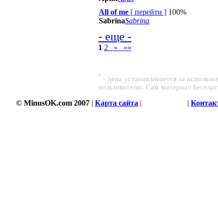
All of me
[
перейти
]
100%
Sabrina
Sabrina
- еще -
1
2
»
»»
*
- цена устанавливается за использ
пользователю. Сам материал беспла
© MinusOK.com 2007
|
Карта сайта
|
Соглашение
|
Контак