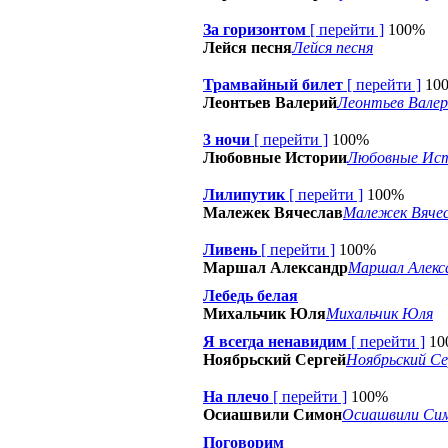
За горизонтом
[
перейти
]
100%
Лейся песня
Лейся песня
Трамвайный билет
[
перейти
]
10
Леонтьев Валерий
Леонтьев Вале
3 ночи
[
перейти
]
100%
Любовные Истории
Любовные Ис
Лилипутик
[
перейти
]
100%
Малежек Вячеслав
Малежек Вячес
Ливень
[
перейти
]
100%
Маршал Александр
Маршал Алекс
Лебедь белая
Михальчик Юля
Михальчик Юля
Я всегда ненавидим
[
перейти
]
10
Ноябрьский Сергей
Ноябрьский Се
На плечо
[
перейти
]
100%
Осиашвили Симон
Осиашвили Си
Поговорим