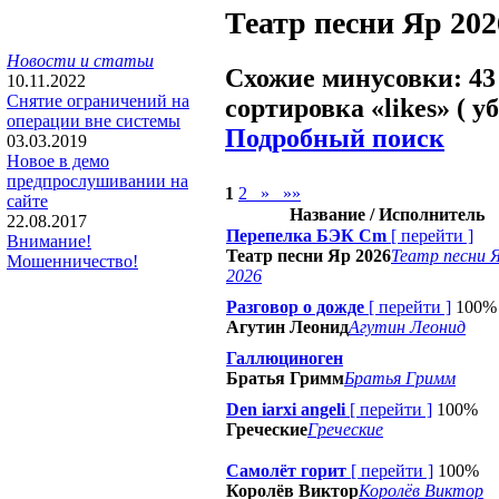
Театр песни Яр 202
Новости и статьи
Схожие минусовки: 43
10.11.2022
Снятие ограничений на
сортировка «
likes
» ( у
операции вне системы
Подробный поиск
03.03.2019
Новое в демо
предпрослушивании на
1
2
»
»»
сайте
Название / Исполнитель
22.08.2017
Перепелка БЭК Cm
[
перейти
]
Внимание!
Театр песни Яр 2026
Театр песни 
Мошенничество!
2026
Разговор о дожде
[
перейти
]
100%
Агутин Леонид
Агутин Леонид
Галлюциноген
Братья Гримм
Братья Гримм
Den iarxi angeli
[
перейти
]
100%
Греческие
Греческие
Самолёт горит
[
перейти
]
100%
Королёв Виктор
Королёв Виктор