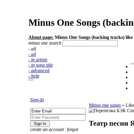
Minus One Songs (backin
About page:
Minus One Songs (backing tracks) like
minus one search
- all
- all
- in artists
- in song title
- advanced
- help
Sign-In
Minus one songs
»
Lik
Театр песни 
create an account
¦
forgot