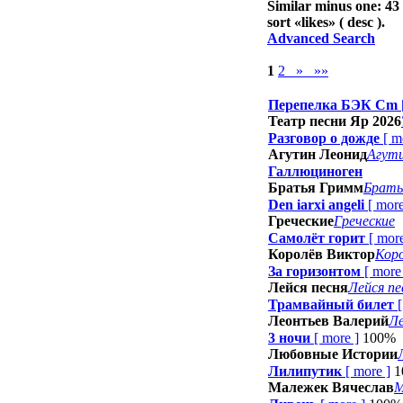
Similar minus one: 43
sort «
likes
» ( desc ).
Advanced Search
1
2
»
»»
Перепелка БЭК Cm
Театр песни Яр 2026
Разговор о дожде
[
m
Агутин Леонид
Агут
Галлюциноген
Братья Гримм
Брать
Den iarxi angeli
[
mor
Греческие
Греческие
Самолёт горит
[
mor
Королёв Виктор
Кор
За горизонтом
[
more
Лейся песня
Лейся пе
Трамвайный билет
Леонтьев Валерий
Ле
3 ночи
[
more
]
100%
Любовные Истории
Лилипутик
[
more
]
1
Малежек Вячеслав
М