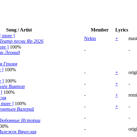
Song / Artist
Member
Lyrics
[
more
]
Nekto
+
mas
Театр песни Яр 2026
ore
]
100%
-
-
ин Леонид
я Гримм
e
]
100%
-
+
orig
e
]
100%
-
+
-
олёв Виктор
]
100%
-
+
rem
сня
[
more
]
100%
-
+
-
онтьев Валерий
-
-
Любовные Истории
00%
-
orig
алежек Вячеслав