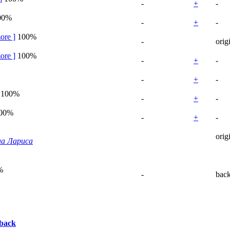
-
+
-
00%
-
+
-
ore
]
100%
-
orig
ore
]
100%
-
+
-
-
+
-
100%
-
+
-
00%
-
+
-
orig
на Лариса
%
-
bac
back