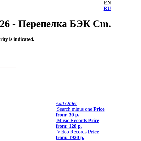
EN
RU
2026 - Перепелка БЭК Cm.
ty is indicated.
Add Order
Search minus one
Price
from: 30 р.
Music Records
Price
from: 128 р.
Video Records
Price
from: 1920 р.