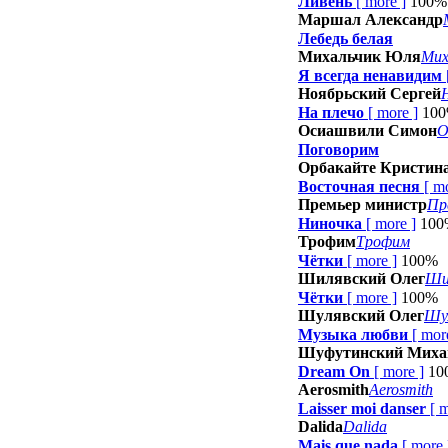
Ливень
[
more
]
100%
Маршал Александр
Лебедь белая
Михальчик Юля
Мих
Я всегда ненавидим
Ноябрьский Сергей
На плечо
[
more
]
10
Осиашвили Симон
О
Поговорим
Орбакайте Кристин
Восточная песня
[
m
Премьер министр
Пр
Ниночка
[
more
]
100
Трофим
Трофим
Чётки
[
more
]
100%
Шилявский Олег
Ши
Чётки
[
more
]
100%
Шулявский Олег
Шул
Музыка любви
[
mor
Шуфутинский Миха
Dream On
[
more
]
10
Aerosmith
Aerosmith
Laisser moi danser
[
m
Dalida
Dalida
Mais que nada
[
more