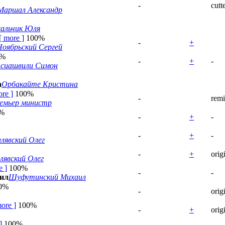
-
cutt
Маршал Александр
альчик Юля
[
more
]
100%
-
+
Ноябрьский Сергей
0%
-
+
-
сиашвили Симон
а
Орбакайте Кристина
ore
]
100%
-
rem
емьер министр
%
-
+
-
-
+
-
лявский Олег
-
+
orig
явский Олег
e
]
100%
-
-
ил
Шуфутинский Михаил
0%
-
orig
ore
]
100%
-
+
orig
]
100%