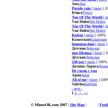
Jazz
Jazz
Purple rain
[
more
]
1
Prince
Prince
Top Of The World
[
m
Van Halen
Van Halen
Top Of The World
[
m
Van Halen
Van Halen
Kutem
[
more
]
100%
Казахская
Казахская
баюшки-баю
[
more
]
Детские
Детские
про Щенка
[
more
]
1
Детские
Детские
240 раз
[
more
]
100%
Долина Лариса
Доли
Не сходи с ума
Ария
Ария
All of me
[
more
]
100
Sabrina
Sabrina
- next -
1
2
»
»»
© MinusOK.com 2007
|
Site Map
|
Terms
|
Feed