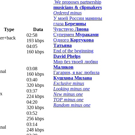
We proposes partnership
musicians & clipmakers
Ordered minus
У моей России мамины
глаза
Березины
Чувствую
Лиона
Type
Data
Супермен
Мураками
02:58
ter+back
Одного
Кортукова
193 kbps
Татьяна
04:05
End of the beginning
160 kbps
David Phelps
Мир без твоей любви
Маликов
03:08
inal
Гагарин, я вас любила
160 kbps
Кушхова Милана
03:40
Exclusive minus
320 kbps
Looking minus one
03:37
ix
New minus one
224 kbps
TOP minus one
04:20
Random minus one
320 kbps
03:52
256 kbps
03:14
inal
248 kbps