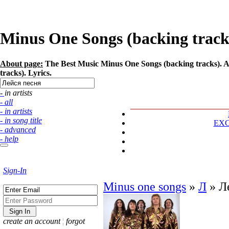
Minus One Songs (backing tracks
About page:
The Best Music Minus One Songs (backing tracks). Ar
tracks). Lyrics.
- in artists
- all
- in artists
- in song title
EX
- advanced
- help
Sign-In
Minus one songs
»
Л
»
Л
create an account
¦
forgot