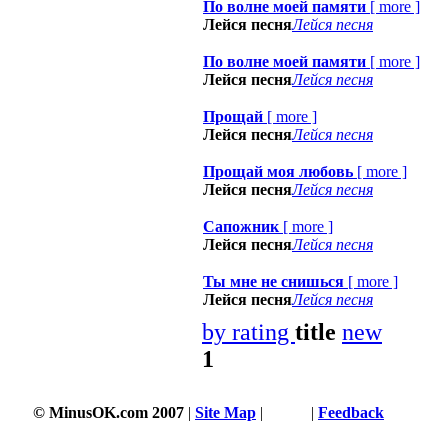
По волне моей памяти
[
more
]
Лейся песня
Лейся песня
По волне моей памяти
[
more
]
Лейся песня
Лейся песня
Прощай
[
more
]
Лейся песня
Лейся песня
Прощай моя любовь
[
more
]
Лейся песня
Лейся песня
Сапожник
[
more
]
Лейся песня
Лейся песня
Ты мне не снишься
[
more
]
Лейся песня
Лейся песня
by rating
title
new
1
© MinusOK.com 2007
|
Site Map
|
Terms
|
Feedback