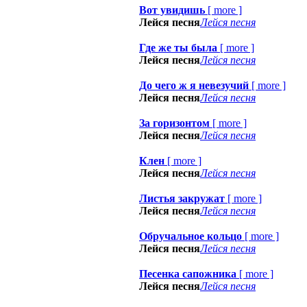
Вот увидишь
[
more
]
Лейся песня
Лейся песня
Где же ты была
[
more
]
Лейся песня
Лейся песня
До чего ж я невезучий
[
more
]
Лейся песня
Лейся песня
За горизонтом
[
more
]
Лейся песня
Лейся песня
Клен
[
more
]
Лейся песня
Лейся песня
Листья закружат
[
more
]
Лейся песня
Лейся песня
Обручальное кольцо
[
more
]
Лейся песня
Лейся песня
Песенка сапожника
[
more
]
Лейся песня
Лейся песня