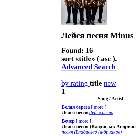
Лейся песня
Minus 
Found: 16
sort «
title
» ( asc ).
Advanced Search
by rating
title
new
1
Song / Artist
Белая береза
[
more
]
Лейся песня
Лейся песня
Вечер
[
more
]
Лейся песня (Владислав Андриан
песня (Владислав Андрианов)