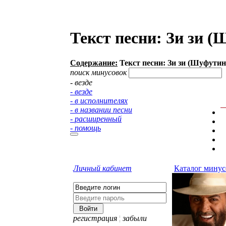
Текст песни: Зи зи 
Содержание:
Текст песни: Зи зи (Шуфути
поиск минусовок
- везде
- везде
- в исполнителях
- в названии песни
- расширенный
- помощь
Личный кабинет
Каталог минус
регистрация
¦
забыли