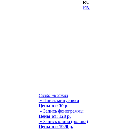
RU
EN
Создать Заказ
» Поиск минусовки
Цены от: 30 р.
» Запись фонограммы
Цены от: 128 р.
» Запись клипа (ролика)
Цены от: 1920 р.