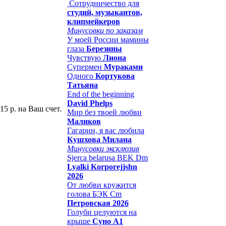
Сотрудничество для
студий, музыкантов,
клипмейкеров
Минусовки по заказам
У моей России мамины
глаза
Березины
Чувствую
Лиона
Супермен
Мураками
Одного
Кортукова
Татьяна
End of the beginning
David Phelps
15 р. на Ваш счет.
Мир без твоей любви
Маликов
Гагарин, я вас любила
Кушхова Милана
Минусовки эксклюзив
Sjerca belarusa BEK Dm
Lyalki Korporejjshn
2026
От любви кружится
голова БЭК Cm
Петровская 2026
Голуби целуются на
крыше
Суно А1