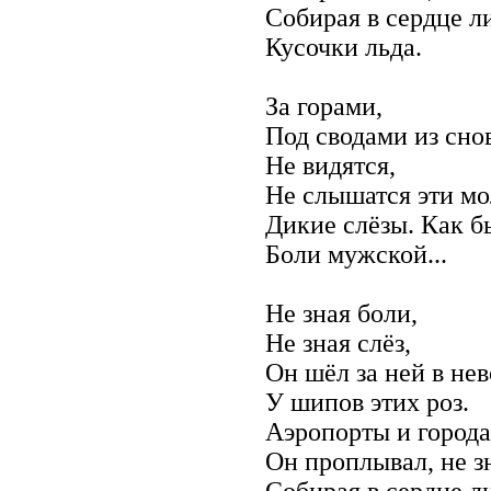
Собирая в сердце л
Кусочки льда.
За горами,
Под сводами из сно
Не видятся,
Не слышатся эти мо
Дикие слёзы. Как б
Боли мужской...
Не зная боли,
Не зная слёз,
Он шёл за ней в не
У шипов этих роз.
Аэропорты и города
Он проплывал, не з
Собирая в сердце л