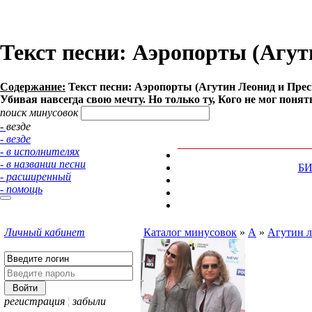
Текст песни: Аэропорты (Агут
Содержание:
Текст песни: Аэропорты (Агутин Леонид и Пресн
Убивая навсегда свою мечту. Но только ту, Кого не мог понять
поиск минусовок
- везде
- везде
- в исполнителях
- в названии песни
Б
- расширенный
- помощь
Личный кабинет
Каталог минусовок
»
А
»
Агутин л
регистрация
¦
забыли