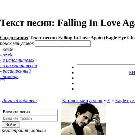
Текст песни: Falling In Love Ag
Содержание:
Текст песни: Falling In Love Again (Eagle Eye Ch
поиск минусовок
- везде
- везде
- в исполнителях
- в названии песни
- расширенный
Б
- помощь
Личный кабинет
Каталог минусовок
»
E
»
Eagle eye
регистрация
¦
забыли