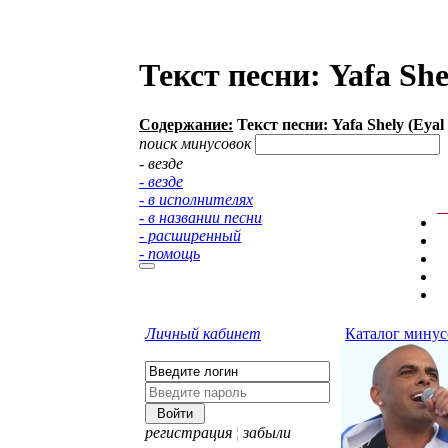
Текст песни: Yafa She
Содержание:
Текст песни: Yafa Shely (Eyal
поиск минусовок
- везде
- везде
- в исполнителях
- в названии песни
- расширенный
- помощь
Личный кабинет
Каталог минус
регистрация
¦
забыли