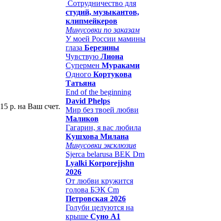
Сотрудничество для
студий, музыкантов,
клипмейкеров
Минусовки по заказам
У моей России мамины
глаза
Березины
Чувствую
Лиона
Супермен
Мураками
Одного
Кортукова
Татьяна
End of the beginning
David Phelps
15 р. на Ваш счет.
Мир без твоей любви
Маликов
Гагарин, я вас любила
Кушхова Милана
Минусовки эксклюзив
Sjerca belarusa BEK Dm
Lyalki Korporejjshn
2026
От любви кружится
голова БЭК Cm
Петровская 2026
Голуби целуются на
крыше
Суно А1