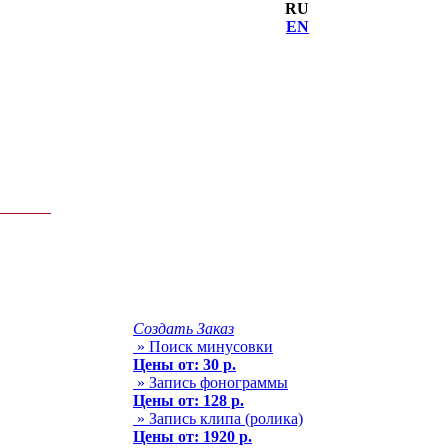
RU
EN
Создать Заказ
» Поиск минусовки
Цены от: 30 р.
» Запись фонограммы
Цены от: 128 р.
» Запись клипа (ролика)
Цены от: 1920 р.