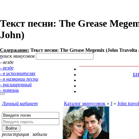
Текст песни: The Grease Megem
John)
Содержание:
Текст песни: The Grease Megemix (John Travolta 
поиск минусовок
- везде
- везде
- в исполнителях
Б
- в названии песни
- расширенный
- помощь
Личный кабинет
Каталог минусовок
»
J
»
John travo
регистрация
¦
забыли