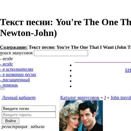
Текст песни: You're The One Th
Newton-John)
Содержание:
Текст песни: You're The One That I Want (John T
поиск минусовок
- везде
- везде
- в исполнителях
Б
- в названии песни
- расширенный
- помощь
Личный кабинет
Каталог минусовок
»
J
»
John travo
регистрация
¦
забыли