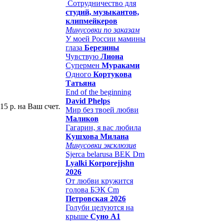
Сотрудничество для
студий, музыкантов,
клипмейкеров
Минусовки по заказам
У моей России мамины
глаза
Березины
Чувствую
Лиона
Супермен
Мураками
Одного
Кортукова
Татьяна
End of the beginning
David Phelps
15 р. на Ваш счет.
Мир без твоей любви
Маликов
Гагарин, я вас любила
Кушхова Милана
Минусовки эксклюзив
Sjerca belarusa BEK Dm
Lyalki Korporejjshn
2026
От любви кружится
голова БЭК Cm
Петровская 2026
Голуби целуются на
крыше
Суно А1