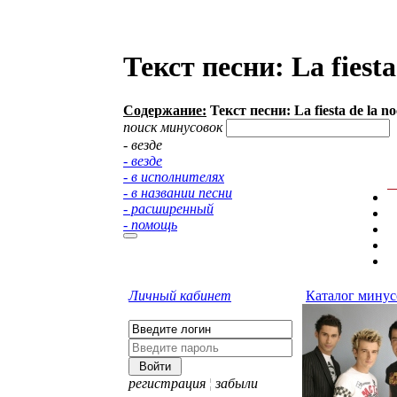
Текст песни: La fiest
Содержание:
Текст песни: La fiesta de la 
поиск минусовок
- везде
- везде
- в исполнителях
- в названии песни
- расширенный
- помощь
Личный кабинет
Каталог минус
регистрация
¦
забыли