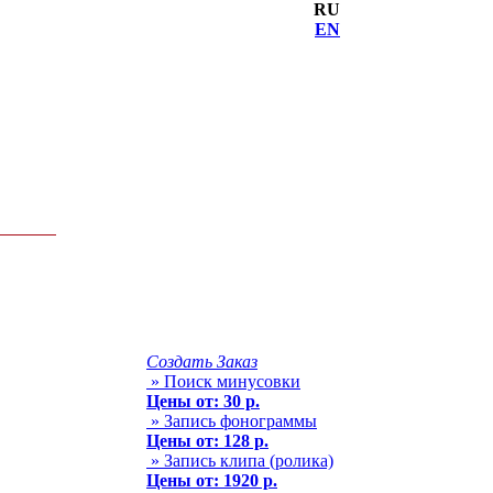
RU
EN
Создать Заказ
» Поиск минусовки
Цены от: 30 р.
» Запись фонограммы
Цены от: 128 р.
» Запись клипа (ролика)
Цены от: 1920 р.