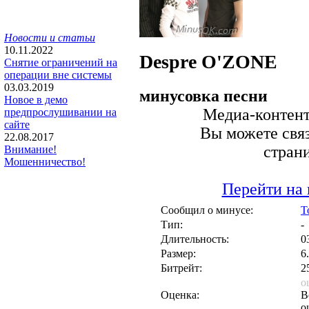
Новости и статьи
10.11.2022
Despre
O'ZONE
Снятие ограничений на
операции вне системы
03.03.2019
минусовка песни
Новое в демо
Медиа-контент 
предпрослушивании на
сайте
Вы можете связ
22.08.2017
стран
Внимание!
Мошенничество!
Перейти на 
Сообщил о минусе:
T
Тип:
-
Длительность:
0
Размер:
6
Битрейт:
2
о
Оценка:
В
о