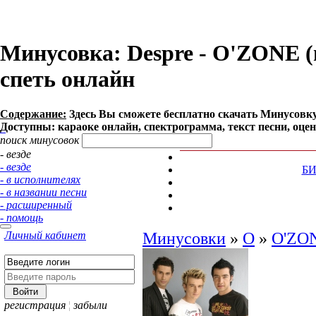
Минусовка: Despre - O'ZONE (m
спеть онлайн
Содержание:
Здесь Вы сможете бесплатно cкачать Минусовку п
Доступны: караоке онлайн, спектрограмма, текст песни, оце
поиск минусовок
- везде
- везде
Б
- в исполнителях
- в названии песни
- расширенный
- помощь
Личный кабинет
Минусовки
»
O
»
O'ZO
регистрация
¦
забыли