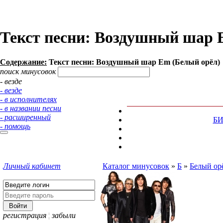
Текст песни: Воздушный шар 
Содержание:
Текст песни: Воздушный шар Em (Белый орёл)
поиск минусовок
- везде
- везде
- в исполнителях
- в названии песни
- расширенный
Б
- помощь
Личный кабинет
Каталог минусовок
»
Б
»
Белый ор
регистрация
¦
забыли