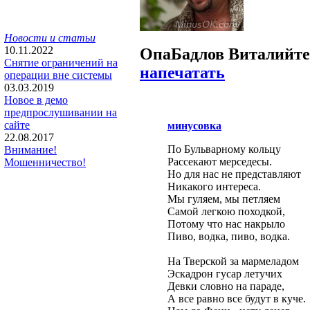
Новости и статьи
10.11.2022
Oпa
Бадлов Виталий
т
Снятие ограничений на
напечатать
операции вне системы
03.03.2019
Новое в демо
предпрослушивании на
сайте
минусовка
22.08.2017
По Бульварному кольцу
Внимание!
Рассекают мерседесы.
Мошенничество!
Но для нас не представляют
Никакого интереса.
Мы гуляем, мы петляем
Самой легкою походкой,
Потому что нас накрыло
Пиво, водка, пиво, водка.
На Тверской за мармеладом
Эскадрон гусар летучих
Девки словно на параде,
А все равно все будут в куче.