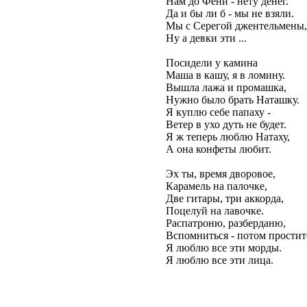
Нам до Фени - нету денег.
Да и бы ли б - мы не взяли.
Мы с Серегой джентельмены,
Ну а девки эти ...
Посидели у камина
Маша в кашу, я в ломину.
Вышла лажа и промашка,
Нужно было брать Наташку.
Я куплю себе папаху -
Ветер в ухо дуть не будет.
Я ж теперь люблю Натаху,
А она конфеты любит.
Эх ты, время дворовое,
Карамель на палочке,
Две гитары, три аккорда,
Поцелуй на лавочке.
Распатроню, разберданю,
Вспомниться - потом простит
Я люблю все эти морды.
Я люблю все эти лица.