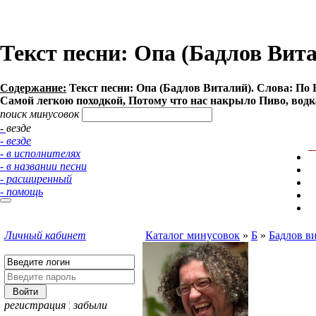
Текст песни: Oпa (Бадлов Вит
Содержание:
Текст песни: Oпa (Бадлов Виталий). Слова: По
Самой легкою походкой, Потому что нас накрыло Пиво, водка,
поиск минусовок
- везде
- везде
- в исполнителях
- в названии песни
- расширенный
- помощь
Личный кабинет
Каталог минусовок
»
Б
»
Бадлов в
регистрация
¦
забыли