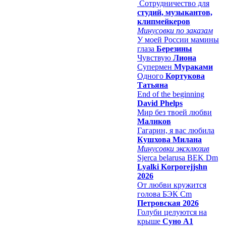
Сотрудничество для
студий, музыкантов,
клипмейкеров
Минусовки по заказам
У моей России мамины
глаза
Березины
Чувствую
Лиона
Супермен
Мураками
Одного
Кортукова
Татьяна
End of the beginning
David Phelps
Мир без твоей любви
Маликов
Гагарин, я вас любила
Кушхова Милана
Минусовки эксклюзив
Sjerca belarusa BEK Dm
Lyalki Korporejjshn
2026
От любви кружится
голова БЭК Cm
Петровская 2026
Голуби целуются на
крыше
Суно А1