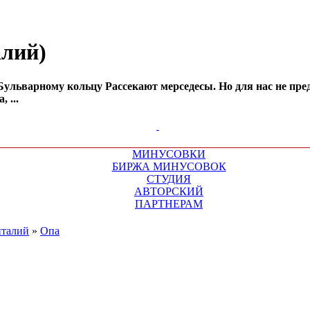
алий)
 Бульварному кольцу Рассекают мерседесы. Но для нас не пр
 ...
МИНУСОВКИ
БИРЖА МИНУСОВОК
СТУДИЯ
АВТОРСКИЙ
ПАРТНЕРАМ
италий
»
Oпa