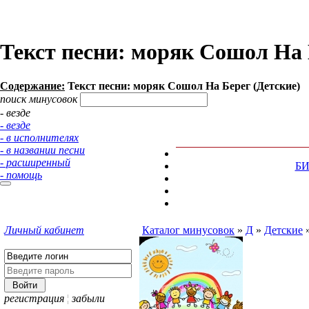
Текст песни: моряк Сошол На 
Содержание:
Текст песни: моряк Сошол На Берег (Детские)
поиск минусовок
- везде
- везде
- в исполнителях
- в названии песни
- расширенный
Б
- помощь
Личный кабинет
Каталог минусовок
»
Д
»
Детские
регистрация
¦
забыли