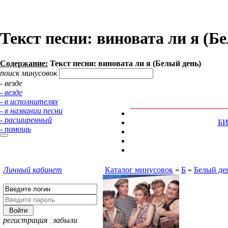
Текст песни: виновата ли я (Б
Содержание:
Текст песни: виновата ли я (Белый день)
поиск минусовок
- везде
- везде
- в исполнителях
- в названии песни
- расширенный
Б
- помощь
Личный кабинет
Каталог минусовок
»
Б
»
Белый де
регистрация
¦
забыли