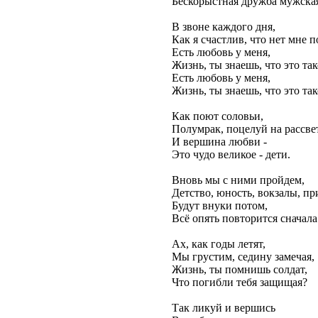
Бескорыстная дружба мужска
В звоне каждого дня,
Как я счастлив, что нет мне п
Есть любовь у меня,
Жизнь, ты знаешь, что это так
Есть любовь у меня,
Жизнь, ты знаешь, что это так
Как поют соловьи,
Полумрак, поцелуй на рассве
И вершина любви -
Это чудо великое - дети.
Вновь мы с ними пройдем,
Детство, юность, вокзалы, пр
Будут внуки потом,
Всё опять повторится сначала
Ах, как годы летят,
Мы грустим, седину замечая,
Жизнь, ты помнишь солдат,
Что погибли тебя защищая?
Так ликуй и вершись