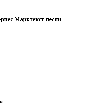
ернес Марк
текст песни
я,