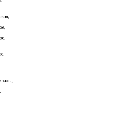
я.
окоя,
ое,
ое.
те,
ичалы,
.