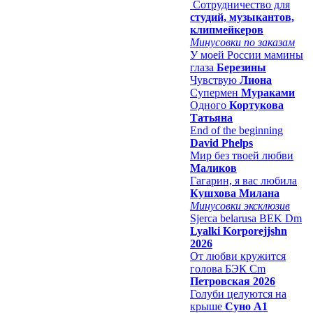
Сотрудничество для
студий, музыкантов,
клипмейкеров
Минусовки по заказам
У моей России мамины
глаза
Березины
Чувствую
Лиона
Супермен
Мураками
Одного
Кортукова
Татьяна
End of the beginning
David Phelps
Мир без твоей любви
Маликов
Гагарин, я вас любила
Кушхова Милана
Минусовки эксклюзив
Sjerca belarusa BEK Dm
Lyalki Korporejjshn
2026
От любви кружится
голова БЭК Cm
Петровская 2026
Голуби целуются на
крыше
Суно А1