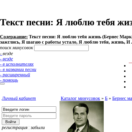
Текст песни: Я люблю тебя жи
Содержание:
Текст песни: Я люблю тебя жизнь (Бернес Марк).
зажглись, Я шагаю с работы устало, Я люблю тебя, жизнь, И .
поиск минусовок
- везде
- везде
- в исполнителях
- в названии песни
- расширенный
- помощь
Личный кабинет
Каталог минусовок
»
Б
»
Бернес м
регистрация
¦
забыли