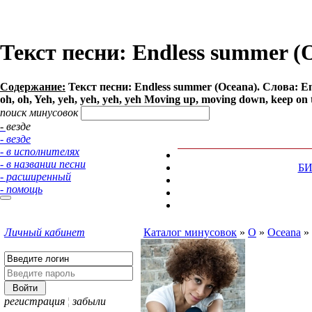
Текст песни: Endless summer (
Содержание:
Текст песни: Endless summer (Oceana). Слова: Endle
oh, oh, Yeh, yeh, yeh, yeh, yeh Moving up, moving down, keep on 
поиск минусовок
- везде
- везде
- в исполнителях
- в названии песни
Б
- расширенный
- помощь
Личный кабинет
Каталог минусовок
»
O
»
Oceana
»
регистрация
¦
забыли